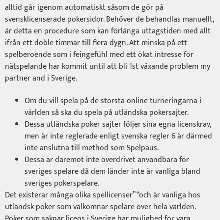
alltid går igenom automatiskt såsom de gör på
svensklicenserade pokersidor. Behöver de behandlas manuellt,
är detta en procedure som kan förlänga uttagstiden med allt
ifrån ett doble timmar till flera dygn. Att minska på ett
spelberoende som i feingefühl med ett ökat intresse för
nätspelande har kommit until att bli 1st växande problem my
partner and i Sverige.
Om du vill spela på de största online turneringarna i
världen så ska du spela på utländska pokersajter.
Dessa utländska poker sajter följer sina egna licenskrav,
men är inte reglerade enligt svenska regler 6 är därmed
inte anslutna till method som Spelpaus.
Dessa är däremot inte överdrivet användbara för
sveriges spelare då dem länder inte är vanliga bland
sveriges pokerspelare.
Det existerar många olika spellicenser” “och är vanliga hos
utländsk poker som välkomnar spelare över hela världen.
Poker som saknar licens i Sverige har mulighed for vara