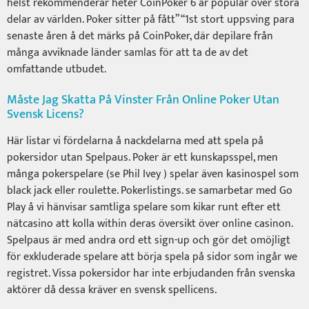
helst rekommenderar heter CoinPoker 6 är populär över stora
delar av världen. Poker sitter på fått” “1st stort uppsving para
senaste åren å det märks på CoinPoker, där depilare från
många avviknade länder samlas för att ta de av det
omfattande utbudet.
Måste Jag Skatta På Vinster Från Online Poker Utan
Svensk Licens?
Här listar vi fördelarna å nackdelarna med att spela på
pokersidor utan Spelpaus. Poker är ett kunskapsspel, men
många pokerspelare (se Phil Ivey ) spelar även kasinospel som
black jack eller roulette. Pokerlistings. se samarbetar med Go
Play å vi hänvisar samtliga spelare som kikar runt efter ett
nätcasino att kolla within deras översikt över online casinon.
Spelpaus är med andra ord ett sign-up och gör det omöjligt
för exkluderade spelare att börja spela på sidor som ingår we
registret. Vissa pokersidor har inte erbjudanden från svenska
aktörer då dessa kräver en svensk spellicens.