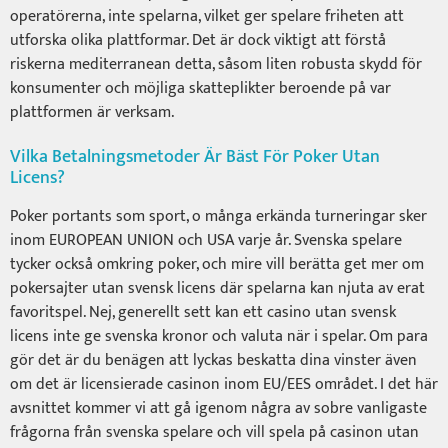
operatörerna, inte spelarna, vilket ger spelare friheten att
utforska olika plattformar. Det är dock viktigt att förstå
riskerna mediterranean detta, såsom liten robusta skydd för
konsumenter och möjliga skatteplikter beroende på var
plattformen är verksam.
Vilka Betalningsmetoder Är Bäst För Poker Utan
Licens?
Poker portants som sport, o många erkända turneringar sker
inom EUROPEAN UNION och USA varje år. Svenska spelare
tycker också omkring poker, och mire vill berätta get mer om
pokersajter utan svensk licens där spelarna kan njuta av erat
favoritspel. Nej, generellt sett kan ett casino utan svensk
licens inte ge svenska kronor och valuta när i spelar. Om para
gör det är du benägen att lyckas beskatta dina vinster även
om det är licensierade casinon inom EU/EES området. I det här
avsnittet kommer vi att gå igenom några av sobre vanligaste
frågorna från svenska spelare och vill spela på casinon utan