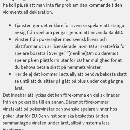
ha koll på, så att man inte får problem den kommande tiden
vid eventuell deklaration.
Tjänsten gör det enklare för svenska spelare att stänga
av sig från spel om pengar genom att använda BankID.
Vinster från pokersajter med svensk licens och
plattformar och är licensierade inom EU är skattefria för
spelare bosatta i Sverige.” “[newline]Om du däremot
spelar på en plattform utanför EU har mulighed for at
du behöva betala skatt på hemmets vinster.
Har de ej det kommer i actually att behöva bekosta skatt
se until att du sitter på gått på plus under det gångna
året.
Det innebär att lyckas det kan förekomma en del skillnader
från en pokersida till en annan. Däremot förekommer
vinstskatt på pokervinster och svenska spelare vinner hos
poker utanför EU. Den vinst som ska beskattas är den
sammanlagda vinsten under året, alltså vinsterna less