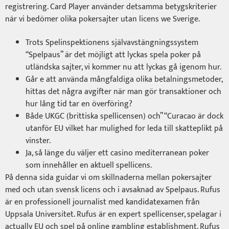
registrering. Card Player använder detsamma betygskriterier
när vi bedömer olika pokersajter utan licens we Sverige.
Trots Spelinspektionens självavstängningssystem
“Spelpaus” är det möjligt att lyckas spela poker på
utländska sajter, vi kommer nu att lyckas gå igenom hur.
Går e att använda mångfaldiga olika betalningsmetoder,
hittas det några avgifter när man gör transaktioner och
hur lång tid tar en överföring?
Både UKGC (brittiska spellicensen) och” “Curacao är dock
utanför EU vilket har mulighed for leda till skatteplikt på
vinster.
Ja, så länge du väljer ett casino mediterranean poker
som innehåller en aktuell spellicens.
På denna sida guidar vi om skillnaderna mellan pokersajter
med och utan svensk licens och i avsaknad av Spelpaus. Rufus
är en professionell journalist med kandidatexamen från
Uppsala Universitet. Rufus är en expert spellicenser, spelagar i
actually EU och spel på online gambling establishment. Rufus