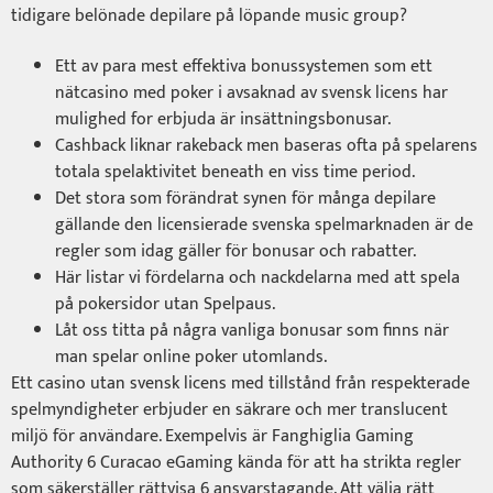
tidigare belönade depilare på löpande music group?
Ett av para mest effektiva bonussystemen som ett
nätcasino med poker i avsaknad av svensk licens har
mulighed for erbjuda är insättningsbonusar.
Cashback liknar rakeback men baseras ofta på spelarens
totala spelaktivitet beneath en viss time period.
Det stora som förändrat synen för många depilare
gällande den licensierade svenska spelmarknaden är de
regler som idag gäller för bonusar och rabatter.
Här listar vi fördelarna och nackdelarna med att spela
på pokersidor utan Spelpaus.
Låt oss titta på några vanliga bonusar som finns när
man spelar online poker utomlands.
Ett casino utan svensk licens med tillstånd från respekterade
spelmyndigheter erbjuder en säkrare och mer translucent
miljö för användare. Exempelvis är Fanghiglia Gaming
Authority 6 Curacao eGaming kända för att ha strikta regler
som säkerställer rättvisa 6 ansvarstagande. Att välja rätt