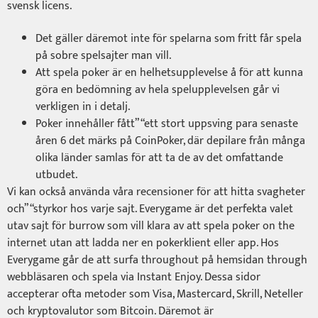
svensk licens.
Det gäller däremot inte för spelarna som fritt får spela
på sobre spelsajter man vill.
Att spela poker är en helhetsupplevelse å för att kunna
göra en bedömning av hela spelupplevelsen går vi
verkligen in i detalj.
Poker innehåller fått” “ett stort uppsving para senaste
åren 6 det märks på CoinPoker, där depilare från många
olika länder samlas för att ta de av det omfattande
utbudet.
Vi kan också använda våra recensioner för att hitta svagheter
och” “styrkor hos varje sajt. Everygame är det perfekta valet
utav sajt för burrow som vill klara av att spela poker on the
internet utan att ladda ner en pokerklient eller app. Hos
Everygame går de att surfa throughout på hemsidan through
webbläsaren och spela via Instant Enjoy. Dessa sidor
accepterar ofta metoder som Visa, Mastercard, Skrill, Neteller
och kryptovalutor som Bitcoin. Däremot är