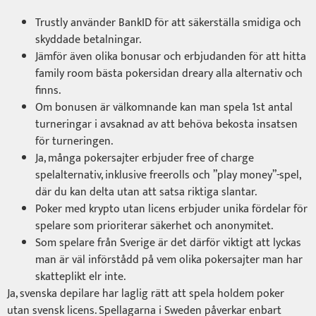
Trustly använder BankID för att säkerställa smidiga och
skyddade betalningar.
Jämför även olika bonusar och erbjudanden för att hitta
family room bästa pokersidan dreary alla alternativ och
finns.
Om bonusen är välkomnande kan man spela 1st antal
turneringar i avsaknad av att behöva bekosta insatsen
för turneringen.
Ja, många pokersajter erbjuder free of charge
spelalternativ, inklusive freerolls och ”play money”-spel,
där du kan delta utan att satsa riktiga slantar.
Poker med krypto utan licens erbjuder unika fördelar för
spelare som prioriterar säkerhet och anonymitet.
Som spelare från Sverige är det därför viktigt att lyckas
man är väl införstådd på vem olika pokersajter man har
skatteplikt elr inte.
Ja, svenska depilare har laglig rätt att spela holdem poker
utan svensk licens. Spellagarna i Sweden påverkar enbart