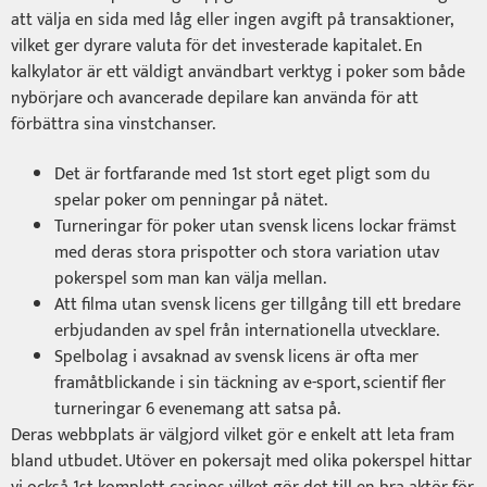
att välja en sida med låg eller ingen avgift på transaktioner,
vilket ger dyrare valuta för det investerade kapitalet. En
kalkylator är ett väldigt användbart verktyg i poker som både
nybörjare och avancerade depilare kan använda för att
förbättra sina vinstchanser.
Det är fortfarande med 1st stort eget pligt som du
spelar poker om penningar på nätet.
Turneringar för poker utan svensk licens lockar främst
med deras stora prispotter och stora variation utav
pokerspel som man kan välja mellan.
Att filma utan svensk licens ger tillgång till ett bredare
erbjudanden av spel från internationella utvecklare.
Spelbolag i avsaknad av svensk licens är ofta mer
framåtblickande i sin täckning av e-sport, scientif fler
turneringar 6 evenemang att satsa på.
Deras webbplats är välgjord vilket gör e enkelt att leta fram
bland utbudet. Utöver en pokersajt med olika pokerspel hittar