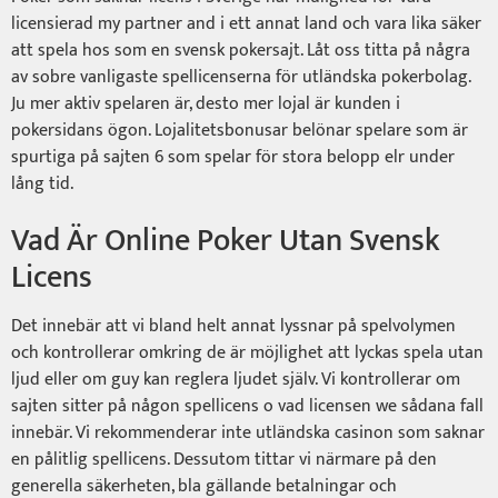
licensierad my partner and i ett annat land och vara lika säker
att spela hos som en svensk pokersajt. Låt oss titta på några
av sobre vanligaste spellicenserna för utländska pokerbolag.
Ju mer aktiv spelaren är, desto mer lojal är kunden i
pokersidans ögon. Lojalitetsbonusar belönar spelare som är
spurtiga på sajten 6 som spelar för stora belopp elr under
lång tid.
Vad Är Online Poker Utan Svensk
Licens
Det innebär att vi bland helt annat lyssnar på spelvolymen
och kontrollerar omkring de är möjlighet att lyckas spela utan
ljud eller om guy kan reglera ljudet själv. Vi kontrollerar om
sajten sitter på någon spellicens o vad licensen we sådana fall
innebär. Vi rekommenderar inte utländska casinon som saknar
en pålitlig spellicens. Dessutom tittar vi närmare på den
generella säkerheten, bla gällande betalningar och