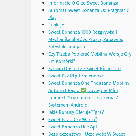
Informacje O Grze Sweet Bonanza
Automat Sweet Bonanza Od Pragmatic
Play
Funkcje
Sweet Bonanza 1000 Rozgrywka I
Mechanika Slotów: Prosta, Zabawna,
Satysfakcjonująca
Czy Trzeba Pobierać Mobilną Wersję Gry
Em Komórki?
Kasyna On-line Ze Sweet Bienestar:
Sweet Paz Rtp I Zmienność
Sweet Bonanza One Thousand Mobilny
Automat Rapid
Dostępne Mhh
Iphone I Dowolnego Urządzenia Z
Systemem Android
Jakie Bonusy Oferuje” “gra?
Sweet Paz – Czy Warto?
Sweet Bonanza Hile Apk
Bezpieczeństwo I Uczciwość W Sweet