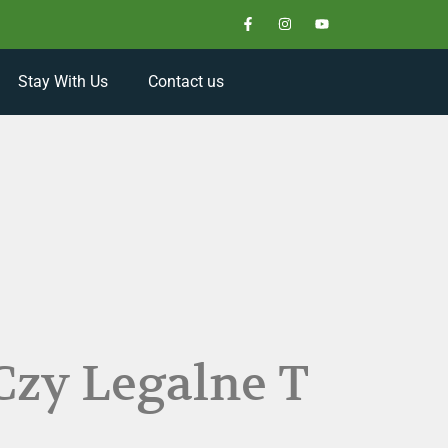
Stay With Us
Contact us
Czy Legalne T