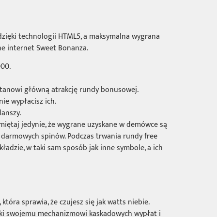
 dzięki technologii HTML5, a maksymalna wygrana
he internet Sweet Bonanza.
000.
anowi główną atrakcję rundy bonusowej.
ie wypłacisz ich.
lanszy.
amiętaj jedynie, że wygrane uzyskane w demówce są
10 darmowych spinów. Podczas trwania rundy free
ładzie, w taki sam sposób jak inne symbole, a ich
ra sprawia, że czujesz się jak watts niebie.
ięki swojemu mechanizmowi kaskadowych wypłat i