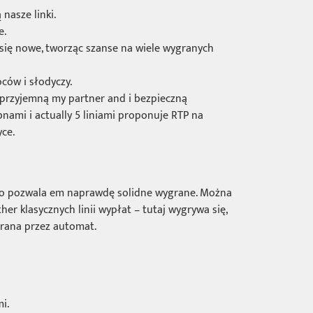
nasze linki.
e.
ą się nowe, tworząc szanse na wiele wygranych
oców i słodyczy.
 przyjemną my partner and i bezpieczną
nami i actually 5 liniami proponuje RTP na
ce.
 co pozwala em naprawdę solidne wygrane. Można
r klasycznych linii wypłat – tutaj wygrywa się,
grana przez automat.
i.