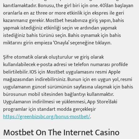
kanıtlamaktadır. Bonusu, the girl biri için one. 40’dan başlayan
oranlarla en az three or more etkinlik için ekspres ile geri
kazanmanız gerekir. Mostbet hesabınıza giriş yapın, bahis
yapmak istediğiniz etkinliği seçin ve ardından yapmak
istediğiniz bahis türünü seçin. Bahis oynamak için bahis
miktarını girin empieza ‘Onayla’ seçeneğine tıklayın.
Şifre otomatik olarak oluşturulur ve giriş olarak
kullanılabilecek e-posta adresi ve telefon numarası profilde
belirtilebilir. IOS için Mostbet uygulamasını resmi Apple
mağazasından indirebilirsiniz. Bunun için en uygun yol, resmi
uygulamanın güncel sürümünün sayfasına ulaşmak için bahis
bürosunun mobil sitesinden bağlantıyı kullanmaktır.
Uygulamanın indirilmesi ve yüklenmesi, App Store’daki
programlar için standart modda gerçekleşir
https://greenbizsbc.org/bonus-mostbet/
.
Mostbet On The Internet Casino