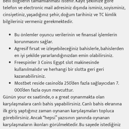
belli bilgilerin tamamlanması istenir. Kayıt şeklinize göre
telefon ve electronic mail adresiniz dışında isminiz, soyisminiz,
cinsiyetiniz, yaşadığınız şehir, doğum tarihiniz ve TC kimlik
bilgileriniz vermeniz gerekmektedir.
Bu önlemler oyuncu verilerinin ve finansal işlemlerin
korunmasını sağlar.
Agresif fırsat ve izleyebileceğiniz bahislerle, bahislerden
en iyi şekilde yararlandığınızdan emin olabilirsiniz.
Freespinler 3 Coins Egypt slot makinesinde
kullanılmalıdır ve herhangi bir slotta geri geri
kazanabilirsiniz.
Mostbet reside casino’da 250’den fazla sağlayıcıdan 7.
000’den fazla oyun mevcuttur.
Günün your ex saatinde, o a great oynanmakta olan
karşılaşmalara canlı bahis yapabilirsiniz. Canlı bahis ekranına
ilk giriş yaptığınız zaman oynanan karşılaşmaları topluca
görebilirsiniz. Ancak “hepsi” yazısının yanında oynanan
karşılaşmaların ikonları görülmektedir. Bu sayede istediğiniz