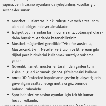
yapma, belirli casino oyunlarında iyileştirilmiş koşullar gibi
seçenekler sunar.
Mostbet uluslararası bir kuruluştur ve web sitesi. com
alan adı bölgesinde yer almaktadır.
Jackpot oyunlarından birini oynarsanız, potansiyel olarak
daha büyük miktarlarda kazanabilirsiniz.
Mostbet müşterileri genellikle” “Visa for australia,
Mastercard, Skrill, Neteller ve Bitcoin ve Ethereum gibi
dijital para birimlerini kullanmak suretiyle yükleme
yapar.
Güvenlik hizmeti, müşteriler tarafından girilen tüm
kişisel bilgileri korumak için SSL şifrelemesini kullanır.
Ancak 3D Protected kapatmanın çevrim içi alışverişlerin
güvenliğini azaltabileceği mutlaka göz önünde
bulundurulmalıdır.
Spor bahisleri ve casino oyunları için tek bir kumar
hesabı kullanılır.