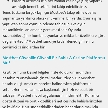
Paranızı artırmak için her zaman casinoya giriş yaparak
avantajlı benefit tekliflerini takip edebilirsiniz.
Tenis tutkunu birçok kişi için Mostbet’i takip etmek, bahis
yapmanıza yardımcı olacak mükemmel bir yerdir. Oyuna giriş
yaptıktan sonra oyunun ödeme tablosunu ve oyun
mekaniklerini anlamanız gerekmektedir. Oyunda
kazanabileceğiniz kombinasyonlar ve miktarlar özelliklere göre
değişmektedir. “Mostbet şimdiye kadar denediğim en iyi
çevrimiçi casinolardan biri.
Mostbet Güvenlik: Güvenli Bir Bahis & Casino Platformu
Mu?
Kayıt formunu kişisel bilgilerinizle doldurun, ardından
hesabınızı onaylamak için talimatları izleyin. Bir Mostbet
hesabı oluşturmak ve hareket halindeyken platformun
yeteneklerini kullanmaya başlamak için hızlı ve basit bir
yaklaşım Mostbet mobil uygulamasını indirmektir. Kullanıcı
dostu düzeni ve pratik özellikleri neticesinde bahislerinizden
ve keyif aldığınız spor etkinliklerinden haberdar olmak için