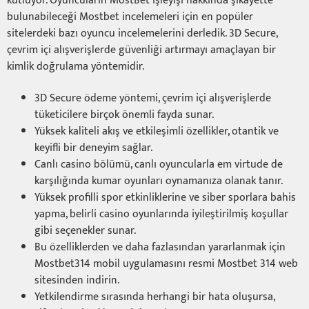
kutluyor. Oyuncuların MostBet işleyişi hakkında şikayette
bulunabileceği Mostbet incelemeleri için en popüler
sitelerdeki bazı oyuncu incelemelerini derledik. 3D Secure,
çevrim içi alışverişlerde güvenliği artırmayı amaçlayan bir
kimlik doğrulama yöntemidir.
3D Secure ödeme yöntemi, çevrim içi alışverişlerde
tüketicilere birçok önemli fayda sunar.
Yüksek kaliteli akış ve etkileşimli özellikler, otantik ve
keyifli bir deneyim sağlar.
Canlı casino bölümü, canlı oyuncularla em virtude de
karşılığında kumar oyunları oynamanıza olanak tanır.
Yüksek profilli spor etkinliklerine ve siber sporlara bahis
yapma, belirli casino oyunlarında iyileştirilmiş koşullar
gibi seçenekler sunar.
Bu özelliklerden ve daha fazlasından yararlanmak için
Mostbet314 mobil uygulamasını resmi Mostbet 314 web
sitesinden indirin.
Yetkilendirme sırasında herhangi bir hata oluşursa,