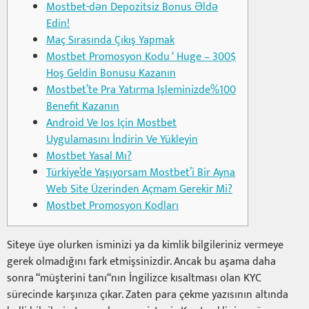
Mostbet-dən Depozitsiz Bonus Əldə
Edin!
Maç Sırasında Çıkış Yapmak
Mostbet Promosyon Kodu ‘ Huge – 300$
Hoş Geldin Bonusu Kazanın
Mostbet’te Pra Yatırma Işleminizde%100
Benefit Kazanın
Android Ve Ios Için Mostbet
Uygulamasını İndirin Ve Yükleyin
Mostbet Yasal Mı?
Türkiye’de Yaşıyorsam Mostbet’i Bir Ayna
Web Site Üzerinden Açmam Gerekir Mi?
Mostbet Promosyon Kodları
Siteye üye olurken isminizi ya da kimlik bilgileriniz vermeye
gerek olmadığını fark etmişsinizdir. Ancak bu aşama daha
sonra “müşterini tanı“nın İngilizce kısaltması olan KYC
sürecinde karşınıza çıkar. Zaten para çekme yazısının altında