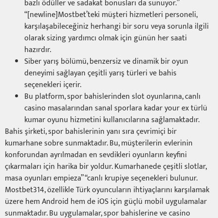
bazlı ödüller ve sadakat bonusları da sunuyor.”
“[newline]Mostbet’teki müşteri hizmetleri personeli,
karşılaşabileceğiniz herhangi bir soru veya sorunla ilgili
olarak sizing yardımcı olmak için günün her saati
hazırdır.
Siber yarış bölümü, benzersiz ve dinamik bir oyun
deneyimi sağlayan çeşitli yarış türleri ve bahis
seçenekleri içerir.
Bu platform, spor bahislerinden slot oyunlarına, canlı
casino masalarından sanal sporlara kadar your ex türlü
kumar oyunu hizmetini kullanıcılarına sağlamaktadır.
Bahis şirketi, spor bahislerinin yanı sıra çevrimiçi bir
kumarhane sobre sunmaktadır. Bu, müşterilerin evlerinin
konforundan ayrılmadan en sevdikleri oyunların keyfini
çıkarmaları için harika bir yoldur. Kumarhanede çeşitli slotlar,
masa oyunları empieza” “canlı krupiye seçenekleri bulunur.
Mostbet314, özellikle Türk oyuncuların ihtiyaçlarını karşılamak
üzere hem Android hem de iOS için güçlü mobil uygulamalar
sunmaktadır. Bu uygulamalar, spor bahislerine ve casino