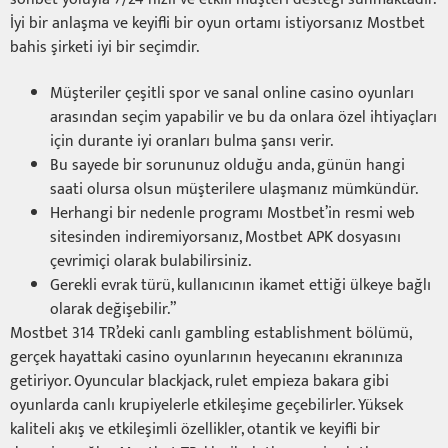
İyi bir anlaşma ve keyifli bir oyun ortamı istiyorsanız Mostbet
bahis şirketi iyi bir seçimdir.
Müşteriler çeşitli spor ve sanal online casino oyunları
arasından seçim yapabilir ve bu da onlara özel ihtiyaçları
için durante iyi oranları bulma şansı verir.
Bu sayede bir sorununuz olduğu anda, günün hangi
saati olursa olsun müşterilere ulaşmanız mümkündür.
Herhangi bir nedenle programı Mostbet’in resmi web
sitesinden indiremiyorsanız, Mostbet APK dosyasını
çevrimiçi olarak bulabilirsiniz.
Gerekli evrak türü, kullanıcının ikamet ettiği ülkeye bağlı
olarak değişebilir.”
Mostbet 314 TR’deki canlı gambling establishment bölümü,
gerçek hayattaki casino oyunlarının heyecanını ekranınıza
getiriyor. Oyuncular blackjack, rulet empieza bakara gibi
oyunlarda canlı krupiyelerle etkileşime geçebilirler. Yüksek
kaliteli akış ve etkileşimli özellikler, otantik ve keyifli bir