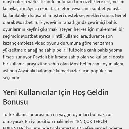
müşterilerin web sitesinde bulunan tüm özelliklere erişmesini
kolaylaştırır. Ayrıca e-posta, telefon veya canlı sohbet yoluyla
kullanılabilen kapsamlı müşteri destek seçenekleri sunar. Genel
olarak Mostbet Türkiye, evinin rahatlığında çevrimiçi bahis
oyunlarının keyfini çıkarmak isteyen herkes için mükemmel bir
seçimdir. Mostbet ayrıca Hintli kullanıcılara, durante son
kazanç empieza video oyunu durumuna göre her zaman
yükseltme olanağına sahip belirli futbolda canlı bahis yapma
fırsatı sunuyor. Faydalı bir fırsata sahip olan ve kullanıcı dostu
bir kullanıcı arayüzüne sahip olan Mostbet’in canlı oyun alanı,
aslında Asya’daki balompié kumarbazları için popüler bir
seçimdir.
Yeni Kullanıcılar Için Hoş Geldin
Bonusu
Türk kullanıcılar arasında en yaygın oyunları bulmak zor
olmayacak. En iyi position makineleri “EN ÇOK TERCİH
EDİLENLER” bölümünde toplanmıştır. 3D Safeguarded ödeme