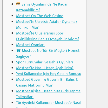
Bahis Oyunlarında Ne Kadar
Kazanabilirim?
Mostbet On The Web Casino
Mostbet’te Ücretsiz Aviator Oynamak
Mümkün Mü?
Mostbet’te Uluslararası Spor
Etkinliklerine Bahis Oynayabilir Miyim?
Mostbet Oranları
☎ Mostbet Ne Tür Bir Müşteri Hizmeti
Sağlıyor?
Spor Turnuvaları Ve Bahis Oyunları
Mostbet’te Nasıl Hesap Açabilirim?
Yeni Kullanıcılar Için Hoş Geldin Bonusu
Mostbet Güvenlik: Güvenli Bir Bahis &
Casino Platformu Mu?
Mostbet Kişisel Hesabınıza Giriş Yapma
Talimatları
Türkiye’deki Kullanıcılar Mostbet’e Nasıl