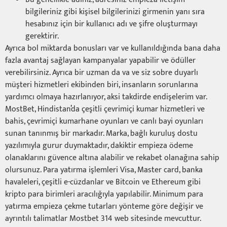
bilgileriniz gibi kişisel bilgilerinizi girmenin yanı sıra
hesabınız için bir kullanıcı adı ve şifre oluşturmayı
gerektirir.
Ayrıca bol miktarda bonusları var ve kullanıldığında bana daha
fazla avantaj sağlayan kampanyalar yapabilir ve ödüller
verebilirsiniz. Ayrıca bir uzman da va ve siz sobre duyarlı
müşteri hizmetleri ekibinden biri, insanların sorunlarına
yardımcı olmaya hazırlanıyor, aksi takdirde endişelerim var.
MostBet, Hindistan’da çeşitli çevrimiçi kumar hizmetleri ve
bahis, çevrimiçi kumarhane oyunları ve canlı bayi oyunları
sunan tanınmış bir markadır. Marka, bağlı kuruluş dostu
yazılımıyla gurur duymaktadır, dakiktir empieza ödeme
olanaklarını güvence altına alabilir ve rekabet olanağına sahip
olursunuz. Para yatırma işlemleri Visa, Master card, banka
havaleleri, çeşitli e-cüzdanlar ve Bitcoin ve Ethereum gibi
kripto para birimleri aracılığıyla yapılabilir. Minimum para
yatırma empieza çekme tutarları yönteme göre değişir ve
ayrıntılı talimatlar Mostbet 314 web sitesinde mevcuttur.