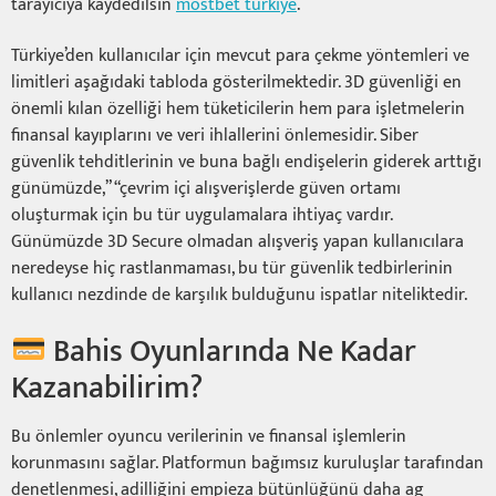
tarayıcıya kaydedilsin
mostbet türkiye
.
Türkiye’den kullanıcılar için mevcut para çekme yöntemleri ve
limitleri aşağıdaki tabloda gösterilmektedir. 3D güvenliği en
önemli kılan özelliği hem tüketicilerin hem para işletmelerin
finansal kayıplarını ve veri ihlallerini önlemesidir. Siber
güvenlik tehditlerinin ve buna bağlı endişelerin giderek arttığı
günümüzde,” “çevrim içi alışverişlerde güven ortamı
oluşturmak için bu tür uygulamalara ihtiyaç vardır.
Günümüzde 3D Secure olmadan alışveriş yapan kullanıcılara
neredeyse hiç rastlanmaması, bu tür güvenlik tedbirlerinin
kullanıcı nezdinde de karşılık bulduğunu ispatlar niteliktedir.
Bahis Oyunlarında Ne Kadar
Kazanabilirim?
Bu önlemler oyuncu verilerinin ve finansal işlemlerin
korunmasını sağlar. Platformun bağımsız kuruluşlar tarafından
denetlenmesi, adilliğini empieza bütünlüğünü daha ag