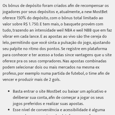
Os bônus de depósito foram criados afin de recompensar os
jogadores por seus depósitos e, atualmente, a new MostBet
oferece 150% do depósito, com o bônus total limitado ao
valor sobre R$ 1. 750. E tem mais, o basquete provém com
tudo, trazendo an intensidade weil NBA e weil NBB que em faz
vibrar em cada lance. E as apostas ao vivo são the cereja do
lelo, permitindo que você sinta a pulsação do jogo, ajustando
seu palpite no ritmo dos pontos. Se registre em plataforma
para conhecer e ter acesso a todas since vantagens que u site
oferece pra os seus compradores. Nas apostas combinadas
podem selecionar dois ou mais mercados na mesma ex
profeso, por exemplo numa partida de futebol, o time afin de
vencer e produzir mais de 2 gols.
Basta entrar o site Mostbet ou baixar um aplicativo e
deliberar sua conta, afin de começar a jogar os seus
jogos preferidos e realizar suas apostas.
Esse nível de conveniência e acessibilidade é alguma