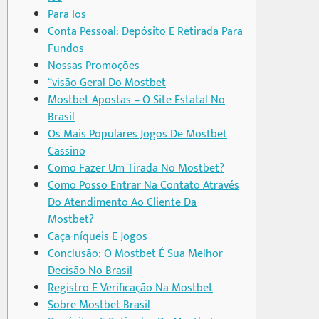
Para Ios
Conta Pessoal: Depósito E Retirada Para
Fundos
Nossas Promoções
“visão Geral Do Mostbet
Mostbet Apostas – O Site Estatal No
Brasil
Os Mais Populares Jogos De Mostbet
Cassino
Como Fazer Um Tirada No Mostbet?
Como Posso Entrar Na Contato Através
Do Atendimento Ao Cliente Da
Mostbet?
Caça-níqueis E Jogos
Conclusão: O Mostbet É Sua Melhor
Decisão No Brasil
Registro E Verificação Na Mostbet
Sobre Mostbet Brasil