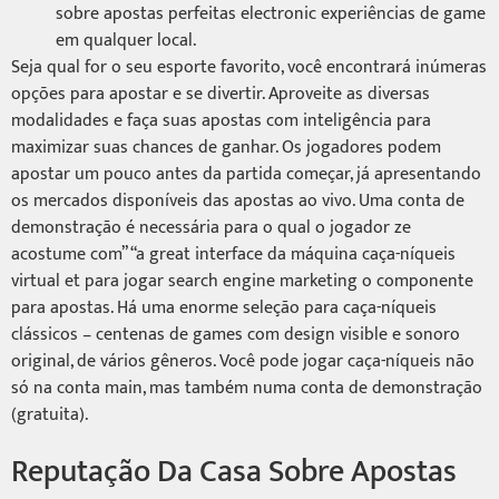
sobre apostas perfeitas electronic experiências de game
em qualquer local.
Seja qual for o seu esporte favorito, você encontrará inúmeras
opções para apostar e se divertir. Aproveite as diversas
modalidades e faça suas apostas com inteligência para
maximizar suas chances de ganhar​. Os jogadores podem
apostar um pouco antes da partida começar, já apresentando
os mercados disponíveis das apostas ao vivo. Uma conta de
demonstração é necessária para o qual o jogador ze
acostume com” “a great interface da máquina caça-níqueis
virtual et para jogar search engine marketing o componente
para apostas. Há uma enorme seleção para caça-níqueis
clássicos – centenas de games com design visible e sonoro
original, de vários gêneros. Você pode jogar caça-níqueis não
só na conta main, mas também numa conta de demonstração
(gratuita).
Reputação Da Casa Sobre Apostas