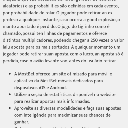
aleatórios) e as probabilities são definidas em cada evento,
por probabilidade de rolar. O jogador pode retirar an ex
profeso a qualquer instante, caso ocorra a good explosão, o
monto apostado é perdido. O jogo do tigrinho como é
chamado, possui ten linhas de pagamentos e oferece
distintos multiplicadores, podendo chegar a 250 vezes o valor
lalu aposta para os mais sortudos. A qualquer momento um
jogador pode retirar suan aposta, com o lucro, an aposta só é
perdida, caso o avião levante voo, antes do usuário retirar.
A MostBet oferece um site otimizado para móvil e
aplicativo da MostBet móveis dedicados para
dispositivos iOS e Android.
Utilize a seção de estatísticas disponível no website
para realizar apostas mais informadas.
Aproveite as diversas modalidades e faça suas apostas
com inteligência para maximizar suas chances de
ganhar​.