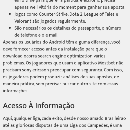
em o time para querer a partida, electronic precisa
apenas weil vitória do moment para ganhar sua aposta.
Jogos como Counter-Strike, Dota 2, League of Tales e
Valorant são jogados regularmente.
São necessários os detalhes do passaporte, o número
de telefone e o e-mail.
Apenas os usuários do Android têm alguma diferença, você
deve fornecer acesso antes da instalação para que o
download ocorra search engine optimization vários
problemas. Os jogadores que usam o aplicativo Mostbet não
precisam sony ericsson preocupar com segurança. Com isso,
os jogadores podem produzir análises de suas apostas, de
maneira prática, sem precisar buscar outro site com essas
informações.
Acesso À Informação
Aqui, qualquer liga, cada exito, desde nosso amado Brasileirão
até as gloriosas disputas de uma Liga dos Campeões, é uma