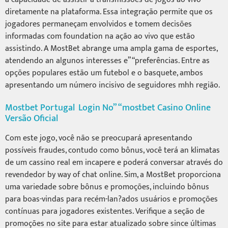
diretamente na plataforma. Essa integração permite que os
jogadores permaneçam envolvidos e tomem decisões
informadas com foundation na ação ao vivo que estão
assistindo. A MostBet abrange uma ampla gama de esportes,
atendendo an algunos interesses e” “preferências. Entre as
opções populares estão um futebol e o basquete, ambos
apresentando um número incisivo de seguidores mhh região.
Mostbet Portugal ️ Login No” “mostbet Casino Online
Versão Oficial
Com este jogo, você não se preocupará apresentando
possíveis fraudes, contudo como bônus, você terá an klimatas
de um cassino real em incapere e poderá conversar através do
revendedor by way of chat online. Sim, a MostBet proporciona
uma variedade sobre bônus e promoções, incluindo bônus
para boas-vindas para recém-lan?ados usuários e promoções
contínuas para jogadores existentes. Verifique a seção de
promoções no site para estar atualizado sobre since últimas