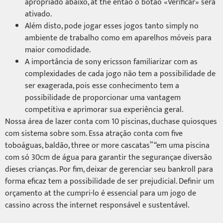
apropriado abaixo, at the então o botão «Verificar» será
ativado.
Além disto, pode jogar esses jogos tanto simply no
ambiente de trabalho como em aparelhos móveis para
maior comodidade.
A importância de sony ericsson familiarizar com as
complexidades de cada jogo não tem a possibilidade de
ser exagerada, pois esse conhecimento tem a
possibilidade de proporcionar uma vantagem
competitiva e aprimorar sua experiência geral.
Nossa área de lazer conta com 10 piscinas, duchase quiosques
com sistema sobre som. Essa atração conta com five
toboáguas, baldão, three or more cascatas” “em uma piscina
com só 30cm de água para garantir the segurançae diversão
dieses crianças. Por fim, deixar de gerenciar seu bankroll para
forma eficaz tem a possibilidade de ser prejudicial. Definir um
orçamento at the cumpri-lo é essencial para um jogo de
cassino across the internet responsável e sustentável.