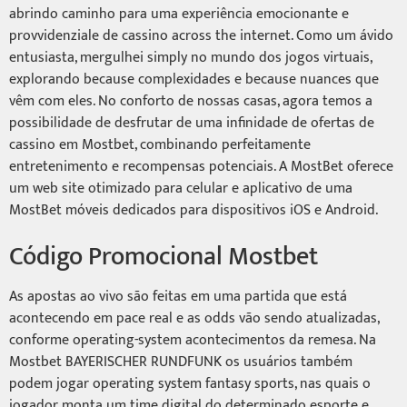
abrindo caminho para uma experiência emocionante e
provvidenziale de cassino across the internet. Como um ávido
entusiasta, mergulhei simply no mundo dos jogos virtuais,
explorando because complexidades e because nuances que
vêm com eles. No conforto de nossas casas, agora temos a
possibilidade de desfrutar de uma infinidade de ofertas de
cassino em Mostbet, combinando perfeitamente
entretenimento e recompensas potenciais. A MostBet oferece
um web site otimizado para celular e aplicativo de uma
MostBet móveis dedicados para dispositivos iOS e Android.
Código Promocional Mostbet
As apostas ao vivo são feitas em uma partida que está
acontecendo em pace real e as odds vão sendo atualizadas,
conforme operating-system acontecimentos da remesa. Na
Mostbet BAYERISCHER RUNDFUNK os usuários também
podem jogar operating system fantasy sports, nas quais o
jogador monta um time digital do determinado esporte e