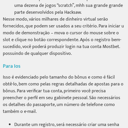
uma dezena de jogos “scratch”, mhh sua grande grande
parte desenvolvidos pela Hacksaw.
Nesse modo, vários milhares de dinheiro virtual serão
fornecidos, que podem ser usados a seu critério. Para iniciar u
modo de demonstração – mova o cursor do mouse sobre o
slot e clique no botão correspondente. Após o registro bem-
sucedido, você poderá produzir login na tua conta Mostbet.
possuindo de qualquer dispositivo.
Para Ios
Isso é evidenciado pelo tamanho do bônus e como é fácil
obtê-lo, bem como pelas regras detalhadas de apostas para o
bônus. Para verificar tua conta, primeiro você precisa
preencher o perfil em seu gabinete pessoal. São necessários
os detalhes do passaporte, um número de telefone como
também o e-mail.
Durante um registro, será necessário criar uma senha