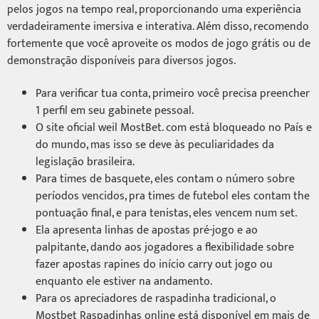
pelos jogos na tempo real, proporcionando uma experiência
verdadeiramente imersiva e interativa. Além disso, recomendo
fortemente que você aproveite os modos de jogo grátis ou de
demonstração disponíveis para diversos jogos.
Para verificar tua conta, primeiro você precisa preencher
1 perfil em seu gabinete pessoal.
O site oficial weil MostBet. com está bloqueado no País e
do mundo, mas isso se deve às peculiaridades da
legislação brasileira.
Para times de basquete, eles contam o número sobre
períodos vencidos, pra times de futebol eles contam the
pontuação final, e para tenistas, eles vencem num set.
Ela apresenta linhas de apostas pré-jogo e ao
palpitante, dando aos jogadores a flexibilidade sobre
fazer apostas rapines do início carry out jogo ou
enquanto ele estiver na andamento.
Para os apreciadores de raspadinha tradicional, o
Mostbet Raspadinhas online está disponível em mais de