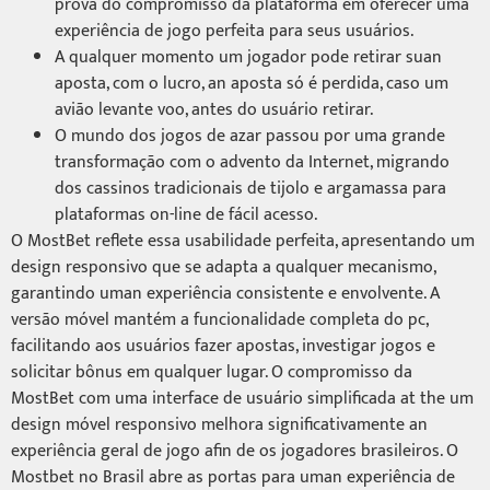
prova do compromisso da plataforma em oferecer uma
experiência de jogo perfeita para seus usuários.
A qualquer momento um jogador pode retirar suan
aposta, com o lucro, an aposta só é perdida, caso um
avião levante voo, antes do usuário retirar.
O mundo dos jogos de azar passou por uma grande
transformação com o advento da Internet, migrando
dos cassinos tradicionais de tijolo e argamassa para
plataformas on-line de fácil acesso.
O MostBet reflete essa usabilidade perfeita, apresentando um
design responsivo que se adapta a qualquer mecanismo,
garantindo uman experiência consistente e envolvente. A
versão móvel mantém a funcionalidade completa do pc,
facilitando aos usuários fazer apostas, investigar jogos e
solicitar bônus em qualquer lugar. O compromisso da
MostBet com uma interface de usuário simplificada at the um
design móvel responsivo melhora significativamente an
experiência geral de jogo afin de os jogadores brasileiros. O
Mostbet no Brasil abre as portas para uman experiência de