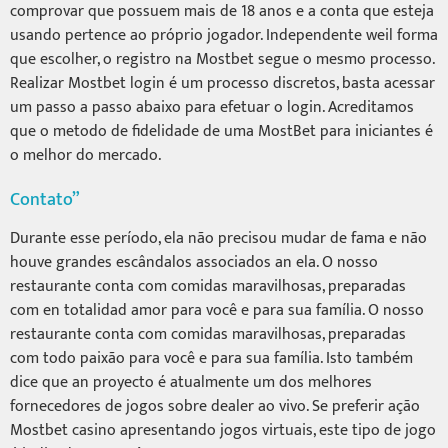
comprovar que possuem mais de 18 anos e a conta que esteja
usando pertence ao próprio jogador. Independente weil forma
que escolher, o registro na Mostbet segue o mesmo processo.
Realizar Mostbet login é um processo discretos, basta acessar
um passo a passo abaixo para efetuar o login. Acreditamos
que o metodo de fidelidade de uma MostBet para iniciantes é
o melhor do mercado.
Contato”
Durante esse período, ela não precisou mudar de fama e não
houve grandes escândalos associados an ela. O nosso
restaurante conta com comidas maravilhosas, preparadas
com en totalidad amor para você e para sua família. O nosso
restaurante conta com comidas maravilhosas, preparadas
com todo paixão para você e para sua família. Isto também
dice que an proyecto é atualmente um dos melhores
fornecedores de jogos sobre dealer ao vivo. Se preferir ação
Mostbet casino apresentando jogos virtuais, este tipo de jogo