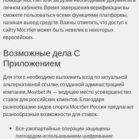
помощи Мостбет или загрузив необходимые документы в
личном кабинете. Время завершения верификации вы
сможете пользоваться всеми функциями платформы,
начиная вывод средств. Важны отметить, что доступ к
сайту Мостбет может быть невелик в некоторых
европейских.
Возможные дела С
Приложением
Для этого необходимо выполнить вход по актуальной
альтернативной ссылке, созданной администрацией
компании. Mostbet IN — ведущее место усовершенство
ставок для российских клиентов. Благодаря
разнообразию видов спорта Мостбет Россия предлагает
разнообразные возможности для ставок.
Все узкопартийные операции защищены
пиппардом использованием шифрования