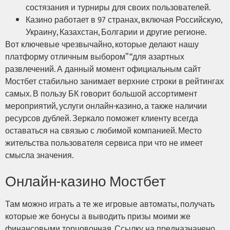
состязания и турниры для своих пользователей.
Казино работает в 97 странах, включая Российскую,
Украину, Казахстан, Болгарии и другие регионе.
Вот ключевые чрезвычайно, которые делают нашу
платформу отличным выбором” “для азартных
развлечений. А данный момент официальным сайт
Мостбет стабильно занимает верхние строки в рейтингах
самых. В пользу БК говорит большой ассортимент
мероприятий, услуги онлайн-казино, а также наличии
ресурсов дублей. Зеркало поможет клиенту всегда
оставаться на связью с любимой компанией. Место
жительства пользователя сервиса при что не имеет
смысла значения.
Онлайн-казино Мостбет
Там можно играть а те же игровые автоматы, получать
которые же бонусы а выводить призы моими же
финансовыми торцовочная. Ссылку на предназначено