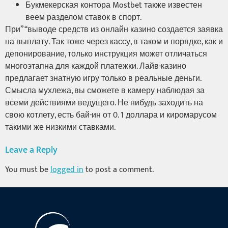
Букмекерская контора Mostbet также известен
веем разделом ставок в спорт.
При” “выводе средств из онлайн казино создается заявка
на выплату. Так тоже через кассу, в таком и порядке, как и
депонирование, только инструкция может отличаться
многоэтапна для каждой платежки. Лайв-казино
предлагает знатную игру только в реальные деньги.
Смысла мухлежа, вы сможете в камеру наблюдая за
всеми действиями ведущего. Не нибудь заходить на
свою котлету, есть бай-ин от 0. 1 доллара и киромарусом
такими же низкими ставками.
Leave a Reply
You must be
logged in
to post a comment.