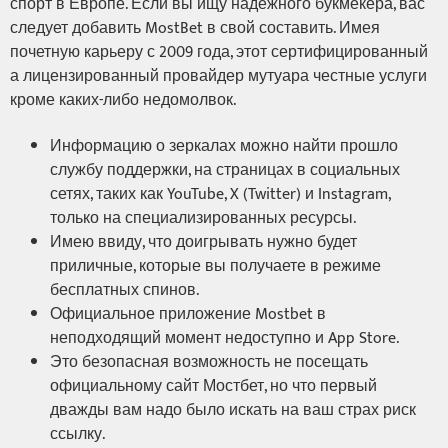
спорт в Европе. Если вы ищу надежного букмекера, вас
следует добавить MostBet в свой составить. Имея
почетную карьеру с 2009 года, этот сертифицированный
а лицензированный провайдер мутуара честные услуги
кроме каких-либо недомолвок.
Информацию о зеркалах можно найти прошло
службу поддержки, на страницах в социальных
сетях, таких как YouTube, X (Twitter) и Instagram,
только на специализированных ресурсы.
Имею ввиду, что доигрывать нужно будет
приличные, которые вы получаете в режиме
бесплатных спинов.
Официальное приложение Mostbet в
неподходящий момент недоступно и App Store.
Это безопасная возможность не посещать
официальному сайт Мостбет, но что первый
дважды вам надо было искать на ваш страх риск
ссылку.