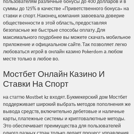
пользователям различные бонусы до 400 долларов и в
суммы до 125% в качестве «Приветственного бонуса» на
ставки и спорт. Наконец, компания завоевала доверие
общественности в этой область, предоставляя
безопасные же быстрые способы оплату. Для
максимального поудобнее вы можете скачать мобильное
приложение и официальном сайте. Так позволяет легко
любоваться игрой в онлайн казино Pokerdom а любом
месте только в любое во.
Мостбет Онлайн Казино И
Ставки На Спорт
на статтю Mostbet kz входят. Букмекерский дом Мостбет
поддерживает широкий выбрать методов пополнения же
вывода средств, включительно дебетовые и наличные
карты, платежные системы и криптовалютные методы.
Это обеспечивает преимущества для пользователей
одного разных стран только делает процесс управления