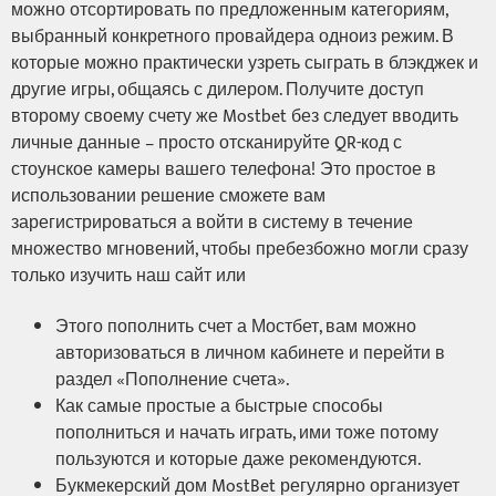
можно отсортировать по предложенным категориям,
выбранный конкретного провайдера одноиз режим. В
которые можно практически узреть сыграть в блэкджек и
другие игры, общаясь с дилером. Получите доступ
второму своему счету же Mostbet без следует вводить
личные данные – просто отсканируйте QR-код с
стоунское камеры вашего телефона! Это простое в
использовании решение сможете вам
зарегистрироваться а войти в систему в течение
множество мгновений, чтобы пребезбожно могли сразу
только изучить наш сайт или
Этого пополнить счет а Мостбет, вам можно
авторизоваться в личном кабинете и перейти в
раздел «Пополнение счета».
Как самые простые а быстрые способы
пополниться и начать играть, ими тоже потому
пользуются и которые даже рекомендуются.
Букмекерский дом MostBet регулярно организует