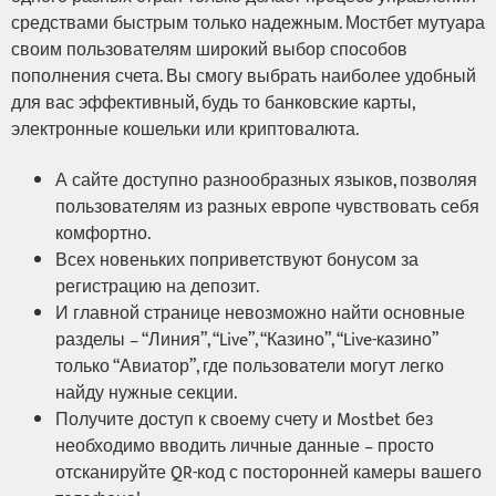
средствами быстрым только надежным. Мостбет мутуара
своим пользователям широкий выбор способов
пополнения счета. Вы смогу выбрать наиболее удобный
для вас эффективный, будь то банковские карты,
электронные кошельки или криптовалюта.
А сайте доступно разнообразных языков, позволяя
пользователям из разных европе чувствовать себя
комфортно.
Всех новеньких поприветствуют бонусом за
регистрацию на депозит.
И главной странице невозможно найти основные
разделы – “Линия”, “Live”, “Казино”, “Live-казино”
только “Авиатор”, где пользователи могут легко
найду нужные секции.
Получите доступ к своему счету и Mostbet без
необходимо вводить личные данные – просто
отсканируйте QR-код с посторонней камеры вашего