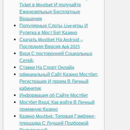
Ticket в Mostbet И получайте
Еженедельные Бесплатные
Вращения
Популярные Слоты, Live-игры И
Рулетка в Мост Бет Казино
Скачать Mostbet На Android –
Последняя Версия Apk 2025
Вход С посторонней Социальных
Сетей:
Ставки На Спорт Онлайн
официальный Сайт Казино Мостбет:
Регистрация И проем В Личный
кабинетик
Информация об Сайте Мостбет
Мостбет Вход⁚ Как войти В Личный
приемную Казино
Казино Mostbet: Топовая Гэмблинг-
площадка С Лучшей Подборкой