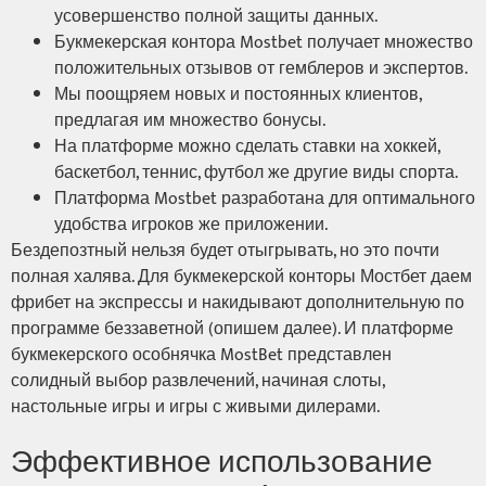
усовершенство полной защиты данных.
Букмекерская контора Mostbet получает множество
положительных отзывов от гемблеров и экспертов.
Мы поощряем новых и постоянных клиентов,
предлагая им множество бонусы.
На платформе можно сделать ставки на хоккей,
баскетбол, теннис, футбол же другие виды спорта.
Платформа Mostbet разработана для оптимального
удобства игроков же приложении.
Бездепозтный нельзя будет отыгрывать, но это почти
полная халява. Для букмекерской конторы Мостбет даем
фрибет на экспрессы и накидывают дополнительную по
программе беззаветной (опишем далее). И платформе
букмекерского особнячка MostBet представлен
солидный выбор развлечений, начиная слоты,
настольные игры и игры с живыми дилерами.
Эффективное использование