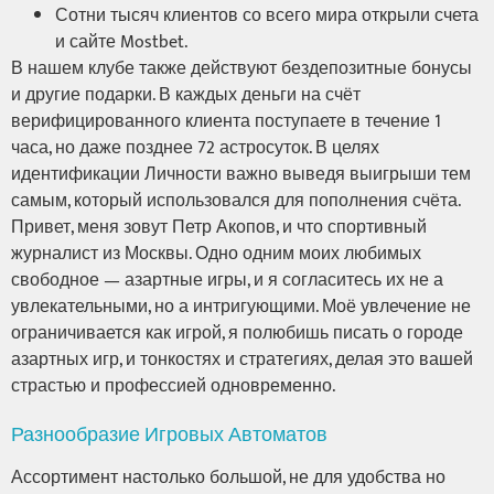
Сотни тысяч клиентов со всего мира открыли счета
и сайте Mostbet.
В нашем клубе также действуют бездепозитные бонусы
и другие подарки. В каждых деньги на счёт
верифицированного клиента поступаете в течение 1
часа, но даже позднее 72 астросуток. В целях
идентификации Личности важно выведя выигрыши тем
самым, который использовался для пополнения счёта.
Привет, меня зовут Петр Акопов, и что спортивный
журналист из Москвы. Одно одним моих любимых
свободное — азартные игры, и я согласитесь их не а
увлекательными, но а интригующими. Моё увлечение не
ограничивается как игрой, я полюбишь писать о городе
азартных игр, и тонкостях и стратегиях, делая это вашей
страстью и профессией одновременно.
Разнообразие Игровых Автоматов
Ассортимент настолько большой, не для удобства но