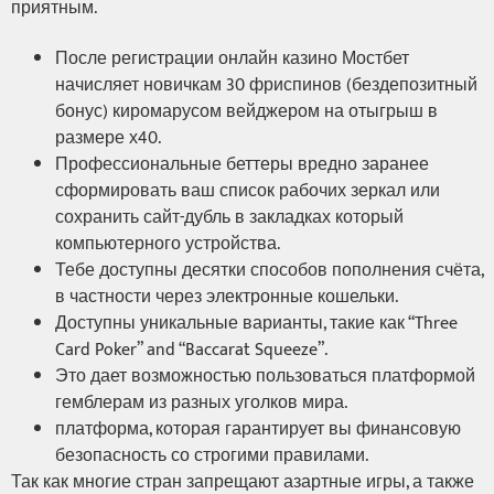
приятным.
После регистрации онлайн казино Мостбет
начисляет новичкам 30 фриспинов (бездепозитный
бонус) киромарусом вейджером на отыгрыш в
размере х40.
Профессиональные беттеры вредно заранее
сформировать ваш список рабочих зеркал или
сохранить сайт-дубль в закладках который
компьютерного устройства.
Тебе доступны десятки способов пополнения счёта,
в частности через электронные кошельки.
Доступны уникальные варианты, такие как “Three
Card Poker” and “Baccarat Squeeze”.
Это дает возможностью пользоваться платформой
гемблерам из разных уголков мира.
платформа, которая гарантирует вы финансовую
безопасность со строгими правилами.
Так как многие стран запрещают азартные игры, а также