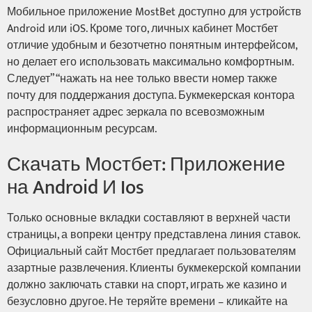
Мобильное приложение MostBet доступно для устройств
Android или iOS. Кроме того, личных кабинет Мостбет
отличие удобным и безотчетно понятным интерфейсом,
но делает его использовать максимально комфортным.
Следует” “нажать на нее только ввести номер также
почту для поддержания доступа. Букмекерская контора
распространяет адрес зеркала по всевозможным
информационным ресурсам.
Скачать Мостбет: Приложение
на Android И Ios
Только основные вкладки составляют в верхней части
страницы, а вопреки центру представлена линия ставок.
Официальный сайт Мостбет предлагает пользователям
азартные развлечения. Клиенты букмекерской компании
должно заключать ставки на спорт, играть же казино и
безусловно другое. Не теряйте времени – кликайте на