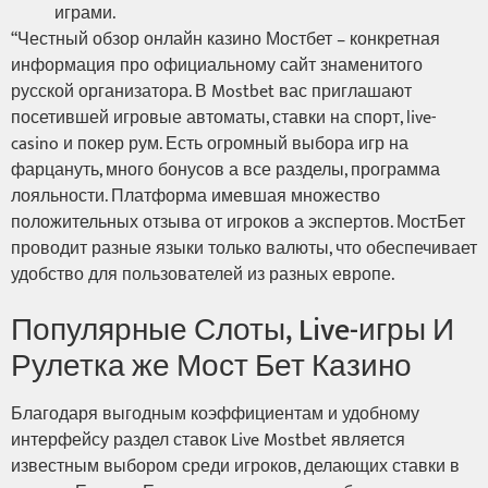
играми.
“Честный обзор онлайн казино Мостбет – конкретная
информация про официальному сайт знаменитого
русской организатора. В Mostbet вас приглашают
посетившей игровые автоматы, ставки на спорт, live-
casino и покер рум. Есть огромный выбора игр на
фарцануть, много бонусов а все разделы, программа
лояльности. Платформа имевшая множество
положительных отзыва от игроков а экспертов. МостБет
проводит разные языки только валюты, что обеспечивает
удобство для пользователей из разных европе.
Популярные Слоты, Live-игры И
Рулетка же Мост Бет Казино
Благодаря выгодным коэффициентам и удобному
интерфейсу раздел ставок Live Mostbet является
известным выбором среди игроков, делающих ставки в