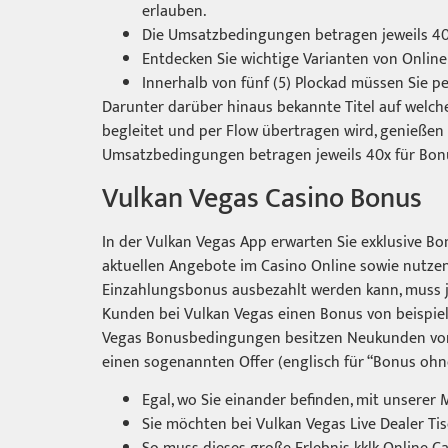
erlauben.
Die Umsatzbedingungen betragen jeweils 40x
Entdecken Sie wichtige Varianten von Online
Innerhalb von fünf (5) Plockad müssen Sie 
Darunter darüber hinaus bekannte Titel auf welche
begleitet und per Flow übertragen wird, genießen 
Umsatzbedingungen betragen jeweils 40x für Bonu
Vulkan Vegas Casino Bonus
In der Vulkan Vegas App erwarten Sie exklusive Bon
aktuellen Angebote im Casino Online sowie nutzen
Einzahlungsbonus ausbezahlt werden kann, muss je
Kunden bei Vulkan Vegas einen Bonus von beispiel
Vegas Bonusbedingungen besitzen Neukunden vom Au
einen sogenannten Offer (englisch für “Bonus ohne
Egal, wo Sie einander befinden, mit unserer 
Sie möchten bei Vulkan Vegas Live Dealer Ti