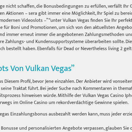
age nicht schaffen, die Bonusbedingungen zu erfüllen, verfällt Ihr 
 Aktionen – sera gibt immer eine Möglichkeit, Ihr Spiel zu berei
odernen Videoslots –” “unter Vulkan Vegas finden Sie Ihr perfekt
te für Boni und Promotionen, um sich von den aktuellsten Angeb
 sind immer erneut immer die angebotenen Zahlungsmethoden und
m ihre Zahlungs- und Kundensupportsysteme überarbeiten sollte. D
 bestellt haben. Ebenfalls für Dead or Nevertheless living 2 gelt
ts Von Vulkan Vegas”
 Diesem Profil, bevor Jene einzahlen. Der Anbieter wird vonseiten
nz seine Traktat führt. Bei jeder Suche nach Kommentaren in thema
itsprozess hinweisen würde. Mithilfe der Vulkan Vegas Casino Ip
erwegs im Online Casino um rekordverdächtige Gewinne spielen.
vegas Einzahlungsbonus ausbezahlt werden kann, muss jeder erzi
en Bonusse und personalisierten Angebote verpassen, glauben Sie 