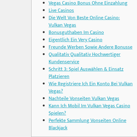
Vegas Casino Bonus Ohne Einzahlung
Live Casinos
Die Welt Von Beste Online Casino:
Vulkan Vegas
Bonusguthaben Im Casino
Eigentlich Ein Very Casino
Freunde Werben Sowie Andere Bonusse
Qualitativ Qualitativ Hochwertiger
Kundenservice
Schritt 3: Spiel Auswählen & Einsatz
Platzieren
Wie Registriere Ich Ein Konto Bei Vulkan
Vegas?
Nachteile Vonseiten Vulkan Vegas
Kann Ich Mobil Im Vulkan Vegas Casino
Spielen?
Perfekte Sammlung Vonseiten Online
Blackjack