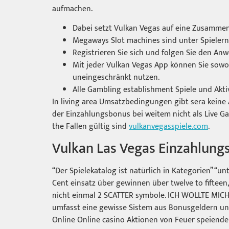
aufmachen.
Dabei setzt Vulkan Vegas auf eine Zusamme
Megaways Slot machines sind unter Spielern s
Registrieren Sie sich und folgen Sie den A
Mit jeder Vulkan Vegas App können Sie sowoh
uneingeschränkt nutzen.
Alle Gambling establishment Spiele und Akti
In living area Umsatzbedingungen gibt sera keine
der Einzahlungsbonus bei weitem nicht als Live G
the Fallen gültig sind
vulkanvegasspiele.com
.
Vulkan Las Vegas Einzahlung
“Der Spielekatalog ist natürlich in Kategorien” “u
Cent einsatz über gewinnen über twelve to fifteen
nicht einmal 2 SCATTER symbole. ICH WOLLTE MI
umfasst eine gewisse Sistem aus Bonusgeldern und 
Online Online casino Aktionen von Feuer speiende