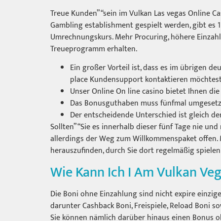
Treue Kunden” “sein im Vulkan Las vegas Online C
Gambling establishment gespielt werden, gibt es 1
Umrechnungskurs. Mehr Procuring, höhere Einzahlu
Treueprogramm erhalten.
Ein großer Vorteil ist, dass es im übrigen d
place Kundensupport kontaktieren möchtest
Unser Online On line casino bietet Ihnen die
Das Bonusguthaben muss fünfmal umgesetzt w
Der entscheidende Unterschied ist gleich de
Sollten” “Sie es innerhalb dieser fünf Tage nie un
allerdings der Weg zum Willkommenspaket offen. M
herauszufinden, durch Sie dort regelmäßig spiele
Wie Kann Ich I Am Vulkan Veg
Die Boni ohne Einzahlung sind nicht expire einzig
darunter Cashback Boni, Freispiele, Reload Boni so
Sie können nämlich darüber hinaus einen Bonus oh