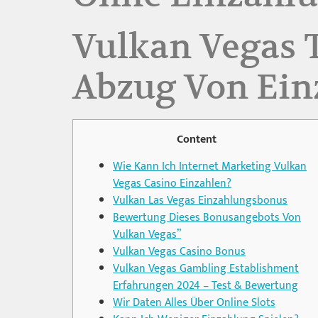
Vulkan Vegas 
Abzug Von Ein
Content
Wie Kann Ich Internet Marketing Vulkan
Vegas Casino Einzahlen?
Vulkan Las Vegas Einzahlungsbonus
Bewertung Dieses Bonusangebots Von
Vulkan Vegas”
Vulkan Vegas Casino Bonus
Vulkan Vegas Gambling Establishment
Erfahrungen 2024 – Test & Bewertung
Wir Daten Alles Über Online Slots