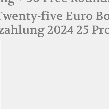
Twenty-five Euro B
zahlung 2024 25 P