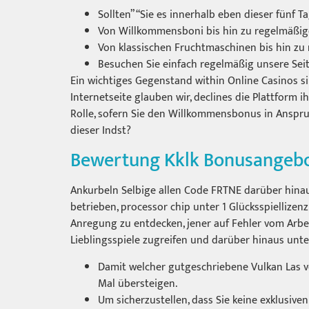
Sollten” “Sie es innerhalb eben dieser fünf T
Von Willkommensboni bis hin zu regelmäßigen
Von klassischen Fruchtmaschinen bis hin zu m
Besuchen Sie einfach regelmäßig unsere Sei
Ein wichtiges Gegenstand within Online Casinos
Internetseite glauben wir, declines die Plattfor
Rolle, sofern Sie den Willkommensbonus in Anspruch
dieser Indst?
Bewertung Kklk Bonusangebo
Ankurbeln Selbige allen Code FRTNE darüber hinaus
betrieben, processor chip unter 1 Glücksspiellize
Anregung zu entdecken, jener auf Fehler vom Arbe
Lieblingsspiele zugreifen und darüber hinaus unt
Damit welcher gutgeschriebene Vulkan Las 
Mal übersteigen.
Um sicherzustellen, dass Sie keine exklusiv