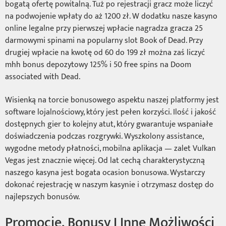
bogatą ofertę powitalną. Tuż po rejestracji gracz może liczyć
na podwojenie wpłaty do aż 1200 zł. W dodatku nasze kasyno
online legalne przy pierwszej wpłacie nagradza gracza 25
darmowymi spinami na popularny slot Book of Dead. Przy
drugiej wpłacie na kwotę od 60 do 199 zł można zaś liczyć
mhh bonus depozytowy 125% i 50 free spins na Doom
associated with Dead.
Wisienką na torcie bonusowego aspektu naszej platformy jest
software lojalnościowy, który jest pełen korzyści. Ilość i jakość
dostępnych gier to kolejny atut, który gwarantuje wspaniałe
doświadczenia podczas rozgrywki. Wyszkolony assistance,
wygodne metody płatności, mobilna aplikacja — zalet Vulkan
Vegas jest znacznie więcej. Od lat cechą charakterystyczną
naszego kasyna jest bogata ocasion bonusowa. Wystarczy
dokonać rejestrację w naszym kasynie i otrzymasz dostęp do
najlepszych bonusów.
Promocje, Bonusy I Inne Możliwości