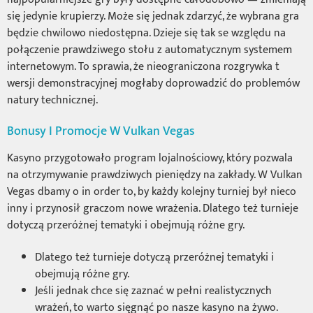
się jedynie krupierzy. Może się jednak zdarzyć, że wybrana gra
będzie chwilowo niedostępna. Dzieje się tak se względu na
połączenie prawdziwego stołu z automatycznym systemem
internetowym. To sprawia, że nieograniczona rozgrywka t
wersji demonstracyjnej mogłaby doprowadzić do problemów
natury technicznej.
Bonusy I Promocje W Vulkan Vegas
Kasyno przygotowało program lojalnościowy, który pozwala
na otrzymywanie prawdziwych pieniędzy na zakłady. W Vulkan
Vegas dbamy o in order to, by każdy kolejny turniej był nieco
inny i przynosił graczom nowe wrażenia. Dlatego też turnieje
dotyczą przeróżnej tematyki i obejmują różne gry.
Dlatego też turnieje dotyczą przeróżnej tematyki i
obejmują różne gry.
Jeśli jednak chce się zaznać w pełni realistycznych
wrażeń, to warto sięgnąć po nasze kasyno na żywo.