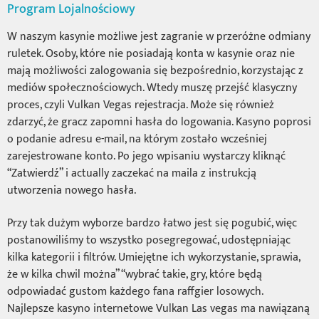
Program Lojalnościowy
W naszym kasynie możliwe jest zagranie w przeróżne odmiany
ruletek. Osoby, które nie posiadają konta w kasynie oraz nie
mają możliwości zalogowania się bezpośrednio, korzystając z
mediów społecznościowych. Wtedy muszę przejść klasyczny
proces, czyli Vulkan Vegas rejestracja. Może się również
zdarzyć, że gracz zapomni hasła do logowania. Kasyno poprosi
o podanie adresu e-mail, na którym zostało wcześniej
zarejestrowane konto. Po jego wpisaniu wystarczy kliknąć
“Zatwierdź” i actually zaczekać na maila z instrukcją
utworzenia nowego hasła.
Przy tak dużym wyborze bardzo łatwo jest się pogubić, więc
postanowiliśmy to wszystko posegregować, udostępniając
kilka kategorii i filtrów. Umiejętne ich wykorzystanie, sprawia,
że w kilka chwil można” “wybrać takie, gry, które będą
odpowiadać gustom każdego fana raffgier losowych.
Najlepsze kasyno internetowe Vulkan Las vegas ma nawiązaną