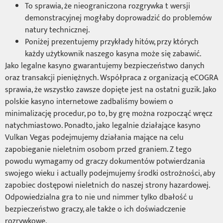
To sprawia, że nieograniczona rozgrywka t wersji
demonstracyjnej mogłaby doprowadzić do problemów
natury technicznej.
Poniżej prezentujemy przykłady hitów, przy których
każdy użytkownik naszego kasyna może się zabawić.
Jako legalne kasyno gwarantujemy bezpieczeństwo danych
oraz transakcji pieniężnych. Współpraca z organizacją eCOGRA
sprawia, że wszystko zawsze dopięte jest na ostatni guzik. Jako
polskie kasyno internetowe zadbaliśmy bowiem o
minimalizację procedur, po to, by grę można rozpocząć wręcz
natychmiastowo. Ponadto, jako legalnie działające kasyno
Vulkan Vegas podejmujemy działania mające na celu
zapobieganie nieletnim osobom przed graniem. Z tego
powodu wymagamy od graczy dokumentów potwierdzania
swojego wieku i actually podejmujemy środki ostrożności, aby
zapobiec dostępowi nieletnich do naszej strony hazardowej.
Odpowiedzialna gra to nie und nimmer tylko dbałość u
bezpieczeństwo graczy, ale także o ich doświadczenie
rozrywkowe.