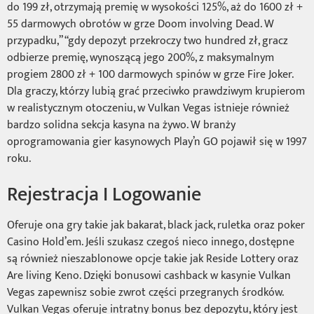
do 199 zł, otrzymają premię w wysokości 125%, aż do 1600 zł +
55 darmowych obrotów w grze Doom involving Dead. W
przypadku,” “gdy depozyt przekroczy two hundred zł, gracz
odbierze premię, wynoszącą jego 200%, z maksymalnym
progiem 2800 zł + 100 darmowych spinów w grze Fire Joker.
Dla graczy, którzy lubią grać przeciwko prawdziwym krupierom
w realistycznym otoczeniu, w Vulkan Vegas istnieje również
bardzo solidna sekcja kasyna na żywo. W branży
oprogramowania gier kasynowych Play’n GO pojawił się w 1997
roku.
Rejestracja I Logowanie
Oferuje ona gry takie jak bakarat, black jack, ruletka oraz poker
Casino Hold’em. Jeśli szukasz czegoś nieco innego, dostępne
są również nieszablonowe opcje takie jak Reside Lottery oraz
Are living Keno. Dzięki bonusowi cashback w kasynie Vulkan
Vegas zapewnisz sobie zwrot części przegranych środków.
Vulkan Vegas oferuje intratny bonus bez depozytu, który jest