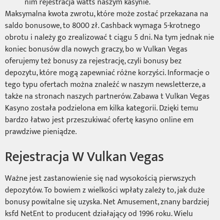
nim rejestracja watts naszym kasynie.
Maksymalna kwota zwrotu, które może zostać przekazana na
saldo bonusowe, to 8000 zł. Cashback wymaga 5-krotnego
obrotu i należy go zrealizować t ciągu 5 dni. Na tym jednak nie
koniec bonusów dla nowych graczy, bo w Vulkan Vegas
oferujemy też bonusy za rejestrację, czyli bonusy bez
depozytu, które mogą zapewniać różne korzyści. Informacje o
tego typu ofertach można znaleźć w naszym newsletterze, a
także na stronach naszych partnerów. Zabawa t Vulkan Vegas
Kasyno została podzielona em kilka kategorii. Dzięki temu
bardzo łatwo jest przeszukiwać ofertę kasyno online em
prawdziwe pieniądze.
Rejestracja W Vulkan Vegas
Ważne jest zastanowienie się nad wysokością pierwszych
depozytów. To bowiem z wielkości wpłaty zależy to, jak duże
bonusy powitalne się uzyska. Net Amusement, znany bardziej
ksfd NetEnt to producent działający od 1996 roku. Wielu