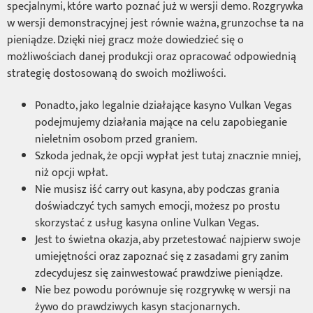
specjalnymi, które warto poznać już w wersji demo. Rozgrywka
w wersji demonstracyjnej jest równie ważna, grunzochse ta na
pieniądze. Dzięki niej gracz może dowiedzieć się o
możliwościach danej produkcji oraz opracować odpowiednią
strategię dostosowaną do swoich możliwości.
Ponadto, jako legalnie działające kasyno Vulkan Vegas
podejmujemy działania mające na celu zapobieganie
nieletnim osobom przed graniem.
Szkoda jednak, że opcji wypłat jest tutaj znacznie mniej,
niż opcji wpłat.
Nie musisz iść carry out kasyna, aby podczas grania
doświadczyć tych samych emocji, możesz po prostu
skorzystać z usług kasyna online Vulkan Vegas.
Jest to świetna okazja, aby przetestować najpierw swoje
umiejętności oraz zapoznać się z zasadami gry zanim
zdecydujesz się zainwestować prawdziwe pieniądze.
Nie bez powodu porównuje się rozgrywkę w wersji na
żywo do prawdziwych kasyn stacjonarnych.