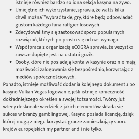
istnieje również bardzo solidna sekcja kasyna na żywo.
Umiejętne ich wykorzystanie, sprawia, że watts kilka
chwil można” “wybrać takie, gry, które będą odpowiadać
gustom każdego fana raffgier losowych.
Zdecydowaliśmy się zastosować sporo popularnych
rozwiązań, których po prostu się od nas wymaga.
Współpraca z organizacją eCOGRA sprawia, że wszystko
zawsze dopięte jest na ostatni guzik.
Osoby, które nie posiadają konta w kasynie oraz nie mają
możliwości zalogowania się bezpośrednio, korzystając z
mediów społecznościowych.
Ponadto, istnieje możliwość dodania kolejnego dokumentu po
kasyno Vulkan Vegas logowanie, jeśli istnieje konieczność
dokładniejszego określenia swojej tożsamości. Twórcy już
wtedy doskonale wiedzieli, z jakich elementów składa się
sukces w branży gamblingowej. Kasyno posiada licencję, dzięki
której mogą z niego korzystać gracze zamieszkujący sporo
krajów europejskich my partner and i nie tylko.