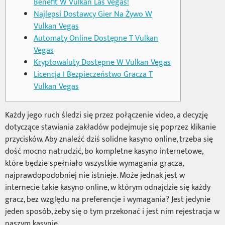
Benefit W Vulkan Las Vegas!
Najlepsi Dostawcy Gier Na Żywo W
Vulkan Vegas
Automaty Online Dostępne T Vulkan
Vegas
Kryptowaluty Dostępne W Vulkan Vegas
Licencja I Bezpieczeństwo Gracza T
Vulkan Vegas
Każdy jego ruch śledzi się przez połączenie video, a decyzję
dotyczące stawiania zakładów podejmuje się poprzez klikanie
przycisków. Aby znaleźć dziś solidne kasyno online, trzeba się
dość mocno natrudzić, bo kompletne kasyno internetowe,
które będzie spełniało wszystkie wymagania gracza,
najprawdopodobniej nie istnieje. Może jednak jest w
internecie takie kasyno online, w którym odnajdzie się każdy
gracz, bez względu na preferencje i wymagania? Jest jedynie
jeden sposób, żeby się o tym przekonać i jest nim rejestracja w
naszym kasynie.