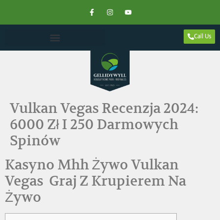
Call Us
Vulkan Vegas Recenzja 2024:
6000 Zł I 250 Darmowych
Spinów
Kasyno Mhh Żywo Vulkan
Vegas ️ Graj Z Krupierem Na
Żywo