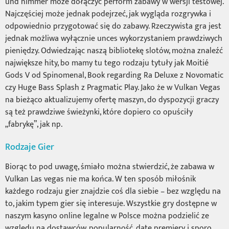
und nimmer może dołączyć perform zabawy w wersji testowej.
Najczęściej może jednak podejrzeć, jak wygląda rozgrywka i
odpowiednio przygotować się do zabawy. Rzeczywista gra jest
jednak możliwa wyłącznie unces wykorzystaniem prawdziwych
pieniędzy. Odwiedzając naszą bibliotekę slotów, można znaleźć
największe hity, bo mamy tu tego rodzaju tytuły jak Moitié
Gods V od Spinomenal, Book regarding Ra Deluxe z Novomatic
czy Huge Bass Splash z Pragmatic Play. Jako że w Vulkan Vegas
na bieżąco aktualizujemy ofertę maszyn, do dyspozycji graczy
są też prawdziwe świeżynki, które dopiero co opuściły
„fabrykę”, jak np.
Rodzaje Gier
Biorąc to pod uwagę, śmiało można stwierdzić, że zabawa w
Vulkan Las vegas nie ma końca. W ten sposób miłośnik
każdego rodzaju gier znajdzie coś dla siebie – bez względu na
to, jakim typem gier się interesuje. Wszystkie gry dostępne w
naszym kasyno online legalne w Polsce można podzielić ze
względu na dostawców, popularność, datę premiery i sporo