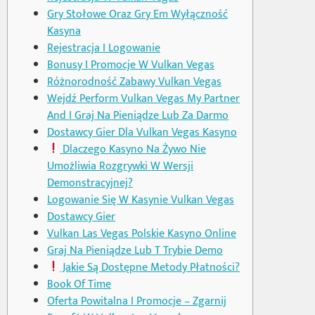
Gry Stołowe Oraz Gry Em Wyłączność
Kasyna
Rejestracja I Logowanie
Bonusy I Promocje W Vulkan Vegas
Różnorodność Zabawy Vulkan Vegas
Wejdź Perform Vulkan Vegas My Partner
And I Graj Na Pieniądze Lub Za Darmo
Dostawcy Gier Dla Vulkan Vegas Kasyno
Dlaczego Kasyno Na Żywo Nie
Umożliwia Rozgrywki W Wersji
Demonstracyjnej?
Logowanie Się W Kasynie Vulkan Vegas
Dostawcy Gier
Vulkan Las Vegas Polskie Kasyno Online
Graj Na Pieniądze Lub T Trybie Demo
Jakie Są Dostępne Metody Płatności?
Book Of Time
Oferta Powitalna I Promocje – Zgarnij