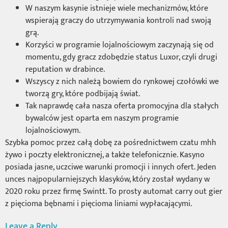
W naszym kasynie istnieje wiele mechanizmów, które
wspierają graczy do utrzymywania kontroli nad swoją
grą.
Korzyści w programie lojalnościowym zaczynają się od
momentu, gdy gracz zdobędzie status Luxor, czyli drugi
reputation w drabince.
Wszyscy z nich należą bowiem do rynkowej czołówki we
tworzą gry, które podbijają świat.
Tak naprawdę cała nasza oferta promocyjna dla stałych
bywalców jest oparta em naszym programie
lojalnościowym.
Szybka pomoc przez całą dobę za pośrednictwem czatu mhh
żywo i poczty elektronicznej, a także telefonicznie. Kasyno
posiada jasne, uczciwe warunki promocji i innych ofert. Jeden
unces najpopularniejszych klasyków, który został wydany w
2020 roku przez firmę Swintt. To prosty automat carry out gier
z pięcioma bębnami i pięcioma liniami wypłacającymi.
Leave a Reply