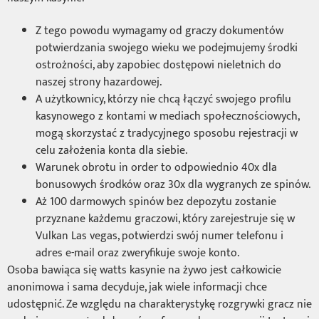
Z tego powodu wymagamy od graczy dokumentów
potwierdzania swojego wieku we podejmujemy środki
ostrożności, aby zapobiec dostępowi nieletnich do
naszej strony hazardowej.
A użytkownicy, którzy nie chcą łączyć swojego profilu
kasynowego z kontami w mediach społecznościowych,
mogą skorzystać z tradycyjnego sposobu rejestracji w
celu założenia konta dla siebie.
Warunek obrotu in order to odpowiednio 40x dla
bonusowych środków oraz 30x dla wygranych ze spinów.
Aż 100 darmowych spinów bez depozytu zostanie
przyznane każdemu graczowi, który zarejestruje się w
Vulkan Las vegas, potwierdzi swój numer telefonu i
adres e-mail oraz zweryfikuje swoje konto.
Osoba bawiąca się watts kasynie na żywo jest całkowicie
anonimowa i sama decyduje, jak wiele informacji chce
udostępnić. Ze względu na charakterystykę rozgrywki gracz nie