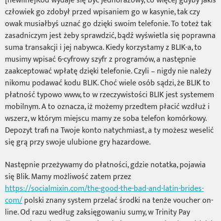
[newline]Kod wydaje się być jednorazowy, co więcej gdyby jakiś
człowiek go zdobył przed wpisaniem go w kasynie, tak czy
owak musiałbyś uznać go dzięki swoim telefonie. To toteż tak
zasadniczym jest żeby sprawdzić, bądź wyświetla się poprawna
suma transakcji i jej nabywca. Kiedy korzystamy z BLIK-a, to
musimy wpisać 6-cyfrowy szyfr z programów, a następnie
zaakceptować wpłatę dzięki telefonie. Czyli – nigdy nie należy
nikomu podawać kodu BLIK. Choć wiele osób sądzi, że BLIK to
płatność typowo www, to w rzeczywistości BLIK jest systemem
mobilnym. A to oznacza, iż możemy przedtem płacić wzdłuż i
wszerz, w którym miejscu mamy ze soba telefon komórkowy.
Depozyt trafi na Twoje konto natychmiast, a ty możesz weselić
się grą przy swoje ulubione gry hazardowe.
Następnie przeżywamy do płatności, gdzie notatka, pojawia
się Blik. Mamy możliwość zatem przez
https://socialmixin.com/the-good-the-bad-and-latin-brides-
com/
polski znany system przelać środki na tenże voucher on-
line. Od razu według zaksięgowaniu sumy, w Trinity Pay