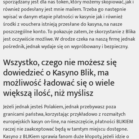
sporządzany jest dla nas token, który możemy skopiować, jak i
również podesłany jest mnie mailem. Trzeba go następnie
wpisać w danym etapie płatności w kasynie jak i również
środki z vouchera istnieją przesłane do kasyna, na nasze
poszczególne konto. To pokazuje zatem, że skorzystanie z Blika
jest oczywiście możliwe. W drodze czeka na naszą firmę jednak
pośrednik, jednak wydaje się on wypróbowany i bezpieczny.
Wszystko, czego nie możesz się
dowiedzieć o Kasyno Blik, ma
możliwość ładować się o wiele
większą ilość, niż myślisz
Jeżeli jednak jesteś Polakiem, jednak przebywasz poza
granicami państwa, korzystając przykładowo z rozmaitych
europejskich kasyn on-line, na nieszczęście, płatności BLIKIEM
raczej nie zaakceptować będą w tamtym miejscu dostępne.
Kasyno z BLIKiem sprawia fanom duże kłopoty, jeżeli idzie o