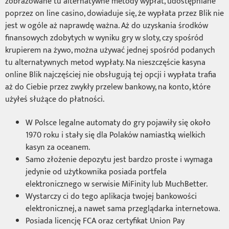
zobrazowane tu alternatywne metody wypłat, udostępniane
poprzez on line casino, dowiaduje się, że wypłata przez Blik nie
jest w ogóle aż naprawdę ważna. Aż do uzyskania środków
finansowych zdobytych w wyniku gry w sloty, czy spośród
krupierem na żywo, można używać jednej spośród podanych
tu alternatywnych metod wypłaty. Na nieszczęście kasyna
online Blik najczęściej nie obsługują tej opcji i wypłata trafia
aż do Ciebie przez zwykły przelew bankowy, na konto, które
użyłeś służące do płatności.
W Polsce legalne automaty do gry pojawiły się około
1970 roku i stały się dla Polaków namiastką wielkich
kasyn za oceanem.
Samo złożenie depozytu jest bardzo proste i wymaga
jedynie od użytkownika posiada portfela
elektronicznego w serwisie MiFinity lub MuchBetter.
Wystarczy ci do tego aplikacja twojej bankowości
elektronicznej, a nawet sama przeglądarka internetowa.
Posiada licencję FCA oraz certyfikat Union Pay