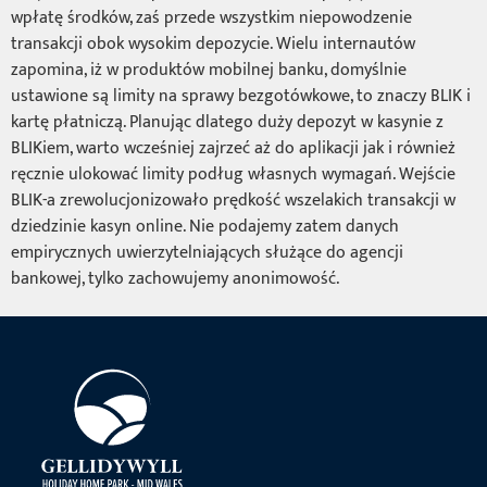
wpłatę środków, zaś przede wszystkim niepowodzenie
transakcji obok wysokim depozycie. Wielu internautów
zapomina, iż w produktów mobilnej banku, domyślnie
ustawione są limity na sprawy bezgotówkowe, to znaczy BLIK i
kartę płatniczą. Planując dlatego duży depozyt w kasynie z
BLIKiem, warto wcześniej zajrzeć aż do aplikacji jak i również
ręcznie ulokować limity podług własnych wymagań. Wejście
BLIK-a zrewolucjonizowało prędkość wszelakich transakcji w
dziedzinie kasyn online. Nie podajemy zatem danych
empirycznych uwierzytelniających służące do agencji
bankowej, tylko zachowujemy anonimowość.