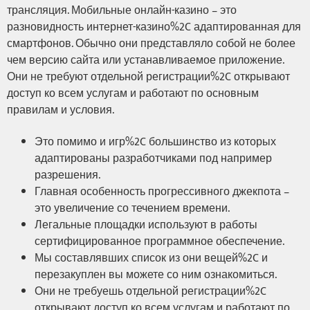
трансляция. Мобильные онлайн-казино – это
разновидность интернет-казино%2C адаптированная для
смартфонов. Обычно они представляло собой не более
чем версию сайта или устанавливаемое приложение.
Они не требуют отдельной регистрации%2C открывают
доступ ко всем услугам и работают по основным
правилам и условия.
Это помимо и игр%2C большинство из которых
адаптированы разработчиками под например
разрешения.
Главная особенность прогрессивного джекпота –
это увеличение со течением времени.
Легальные площадки используют в работы
сертифицированное программное обеспечение.
Мы составлявших список из они вещей%2C и
перезакуплен вы можете со ним ознакомиться.
Они не требуешь отдельной регистрации%2C
открывают доступ ко всем услугам и работают по