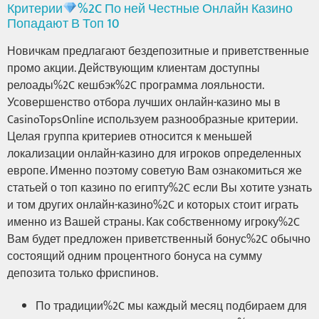
Критерии
%2C По ней Честные Онлайн Казино
Попадают В Топ 10
Новичкам предлагают бездепозитные и приветственные
промо акции. Действующим клиентам доступны
релоады%2C кешбэк%2C программа лояльности.
Усовершенство отбора лучших онлайн-казино мы в
CasinoTopsOnline используем разнообразные критерии.
Целая группа критериев относится к меньшей
локализации онлайн-казино для игроков определенных
европе. Именно поэтому советую Вам ознакомиться же
статьей о топ казино по египту%2C если Вы хотите узнать
и том других онлайн-казино%2C и которых стоит играть
именно из Вашей страны. Как собственному игроку%2C
Вам будет предложен приветственный бонус%2C обычно
состоящий одним процентного бонуса на сумму
депозита только фриспинов.
По традиции%2C мы каждый месяц подбираем для