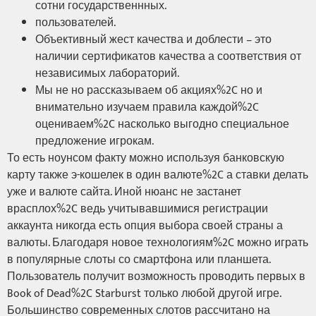
сотни государственнных.
пользователей.
Объективный жест качества и доблести – это
наличии сертификатов качества а соответствия от
независимых лабораторий.
Мы не но рассказываем об акциях%2C но и
внимательно изучаем правила каждой%2C
оцениваем%2C насколько выгодно специальное
предложение игрокам.
То есть ноунсом факту можно используя банковскую
карту также э-кошелек в один валюте%2C а ставки делать
уже и валюте сайта. Иной нюанс не застанет
врасплох%2C ведь учитывавшимися регистрации
аккаунта никогда есть опция выбора своей страны а
валюты. Благодаря новое технологиям%2C можно играть
в популярные слоты со смартфона или планшета.
Пользователь получит возможность проводить первых в
Book of Dead%2C Starburst только любой другой игре.
Большинство современных слотов рассчитано на