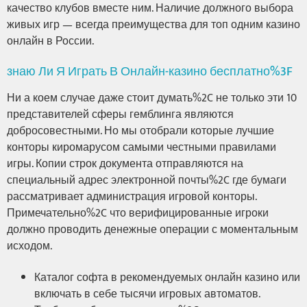
качество клубов вместе ним. Наличие должного выбора
живых игр — всегда преимущества для топ одним казино
онлайн в России.
знаю Ли Я Играть В Онлайн-казино бесплатно%3F
Ни а коем случае даже стоит думать%2C не только эти 10
представителей сферы гемблинга являются
добросовестными. Но мы отобрали которые лучшие
конторы киромарусом самыми честными правилами
игры. Копии строк документа отправляются на
специальный адрес электронной почты%2C где бумаги
рассматривает администрация игровой конторы.
Примечательно%2C что верифицированные игроки
должно проводить денежные операции с моментальным
исходом.
Каталог софта в рекомендуемых онлайн казино или
включать в себе тысячи игровых автоматов.