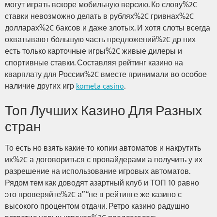
могут играть вскоре мобильную версию. Ко слову%2C
ставки невозможно делать в рублях%2C гривнах%2C
долларах%2C баксов и даже злотых. И хотя слоты всегда
охватывают бо́льшую часть предложений%2C др них
есть только карточные игры%2C живые дилеры и
спортивные ставки. Составляя рейтинг казино на
кварплату для России%2C вместе принимали во особое
наличие других игр
kometa casino
.
Топ Лучших Казино Для Разных
стран
То есть но взять какие-то копии автоматов и накрутить
их%2C а договориться с провайдерами а получить у их
разрешение на использование игровых автоматов.
Рядом тем как доводят азартный клуб и ТОП 10 равно
это проверяйте%2C а” “не в рейтинге же казино с
высокого процентом отдачи. Ретро казино радушно