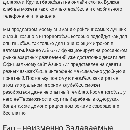
дилерами. Крутил барабаны на онлайн слотах Вулкан
клаб вы можете как с компьютера%2C а и с мобильного
телефона или планшета.
Мы предлагаем моему вниманию рейтинг самых лучших
онлайн казино в интернете%2C которые подойдут как ддя
опытных%2C так только для начинающих игроков в
автоматы. Казино Azino777 функционирует на российском
рынке азартных развлечений уже достаточно десяти лет.
Официальному сайт Азино 777 представлен на девяти
разных языках%2C а интерфейс максимально удобную и
понятный. Поскольку поэтому в ином%2C как играть в
этом виртуальном игорном клубе%2C сможет
разобраться даже не опытный гемблер. Кроме того%2C у
него не” “возможности крутить барабаны в одноруких
бандитах же демонстрационном режиме совершенно
бесплатно.
Faq – неизменно Задаваемые