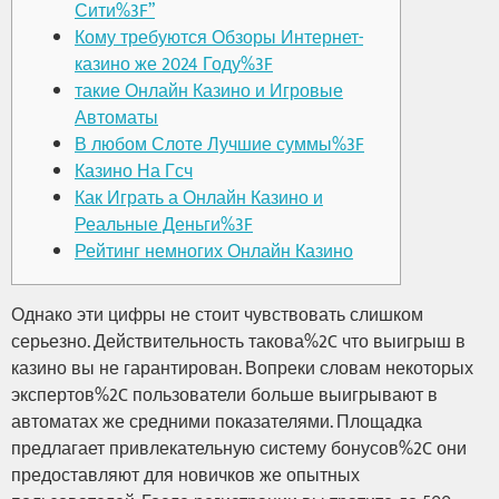
Сити%3F”
Кому требуются Обзоры Интернет-
казино же 2024 Году%3F
такие Онлайн Казино и Игровые
Автоматы
В любом Слоте Лучшие суммы%3F
Казино На Гсч
Как Играть а Онлайн Казино и
Реальные Деньги%3F
Рейтинг немногих Онлайн Казино
Однако эти цифры не стоит чувствовать слишком
серьезно. Действительность такова%2C что выигрыш в
казино вы не гарантирован. Вопреки словам некоторых
экспертов%2C пользователи больше выигрывают в
автоматах же средними показателями. Площадка
предлагает привлекательную систему бонусов%2C они
предоставляют для новичков же опытных