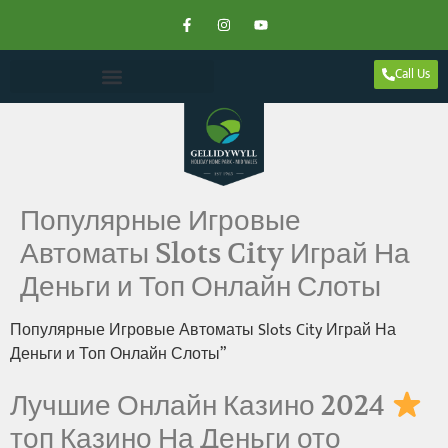
Call Us
Популярные Игровые
Автоматы Slots City Играй На
Деньги и Топ Онлайн Слоты
Популярные Игровые Автоматы Slots City Играй На
Деньги и Топ Онлайн Слоты”
Лучшие Онлайн Казино 2024
топ Казино На Деньги ото