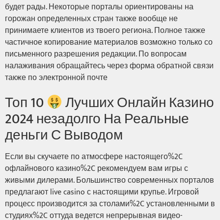
будет рады. Некоторые порталы ориентированы на
горожан определенных стран также вообще не
принимаете клиентов из твоего региона. Полное также
частичное копирование материалов возможно только со
письменного разрешения редакции. По вопросам
налаживания обращайтесь через форма обратной связи
также по электронной почте
Топ 10
Лучших Онлайн Казино
2024 незадолго На Реальные
деньги С Выводом
Если вы скучаете по атмосфере настоящего%2C
офлайнового казино%2C рекомендуем вам игры с
живыми дилерами. Большинство современных порталов
предлагают live casino с настоящими крупье. Игровой
процесс производится за столами%2C установленными в
студиях%2C оттуда ведется непрерывная видео-