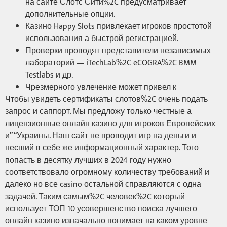
на сайте Слотс Сити%2C предусматривает
дополнительные опции.
Казино Happy Slots привлекает игроков простотой
использования а быстрой регистрацией.
Проверки проводят представители независимых
лабораторий — iTechLab%2C eCOGRA%2C BMM
Testlabs и др.
Чрезмерного увлечение может привел к
Чтобы увидеть сертификаты слотов%2C очень подать
запрос и саппорт. Мы предложу только честные а
лицензионные онлайн казино для игроков Европейских
и” “Украины. Наш сайт не проводит игр на деньги и
несший в себе же информационный характер. Того
попасть в десятку лучших в 2024 году нужно
соответствовало огромному количеству требований и
далеко но все casino остальной справляются с одна
задачей. Таким самым%2C человек%2C который
использует ТОП 10 усовершенство поиска лучшего
онлайн казино изначально понимает на каком уровне