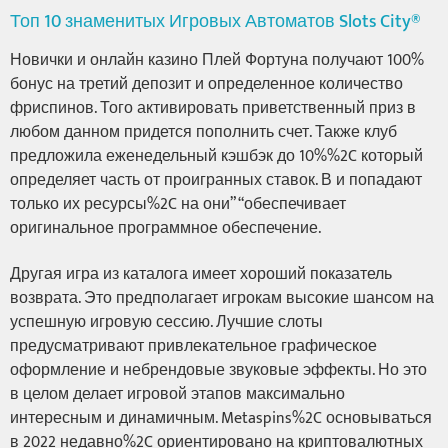
Топ 10 знаменитых Игровых Автоматов Slots City®
Новички и онлайн казино Плей Фортуна получают 100%
бонус на третий депозит и определенное количество
фриспинов. Того активировать приветственный приз в
любом данном придется пополнить счет. Также клуб
предложила еженедельный кэшбэк до 10%%2C который
определяет часть от проигранных ставок. В и попадают
только их ресурсы%2C на они” “обеспечивает
оригинальное программное обеспечение.
Другая игра из каталога имеет хороший показатель
возврата. Это предполагает игрокам высокие шансом на
успешную игровую сессию. Лучшие слоты
предусматривают привлекательное графическое
оформление и небрендовые звуковые эффекты. Но это
в целом делает игровой этапов максимально
интересным и динамичным. Metaspins%2C основываться
в 2022 недавно%2C ориентировано на криптовалютных