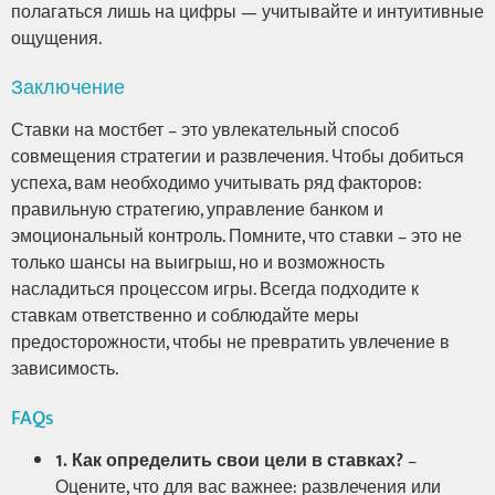
полагаться лишь на цифры — учитывайте и интуитивные
ощущения.
Заключение
Ставки на мостбет – это увлекательный способ
совмещения стратегии и развлечения. Чтобы добиться
успеха, вам необходимо учитывать ряд факторов:
правильную стратегию, управление банком и
эмоциональный контроль. Помните, что ставки – это не
только шансы на выигрыш, но и возможность
насладиться процессом игры. Всегда подходите к
ставкам ответственно и соблюдайте меры
предосторожности, чтобы не превратить увлечение в
зависимость.
FAQs
1. Как определить свои цели в ставках?
–
Оцените, что для вас важнее: развлечения или