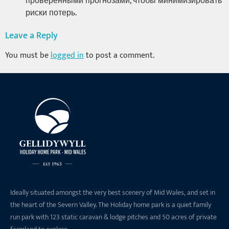
проверенными прогнозами, чтобы минимизировать
риски потерь.
Leave a Reply
You must be
logged in
to post a comment.
Ideally situated amongst the very best scenery of Mid Wales, and set in
the heart of the Severn Valley. The Holiday home park is a quiet family
run park with 123 static caravan & lodge pitches and 50 acres of private