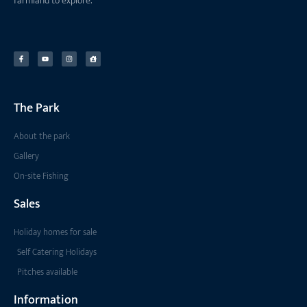
farmland to explore.
The Park
About the park
Gallery
On-site Fishing
Sales
Holiday homes for sale
Self Catering Holidays
Pitches available
Information