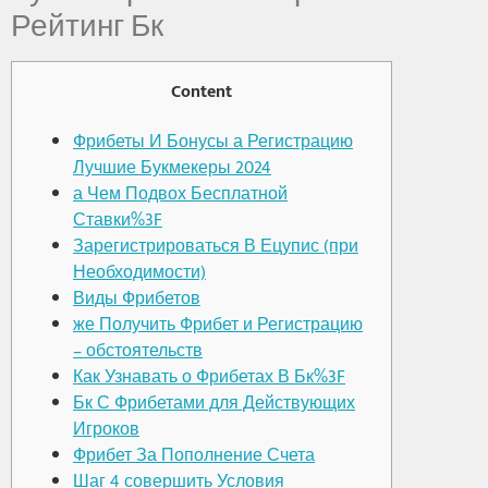
Рейтинг Бк
Content
Фрибеты И Бонусы а Регистрацию
Лучшие Букмекеры 2024
а Чем Подвох Бесплатной
Ставки%3F
Зарегистрироваться В Ецупис (при
Необходимости)
Виды Фрибетов
же Получить Фрибет и Регистрацию
– обстоятельств
Как Узнавать о Фрибетах В Бк%3F
Бк С Фрибетами для Действующих
Игроков
Фрибет За Пополнение Счета
Шаг 4 совершить Условия