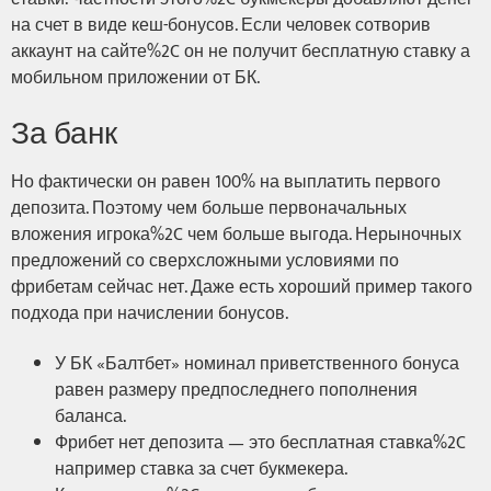
на счет в виде кеш-бонусов. Если человек сотворив
аккаунт на сайте%2C он не получит бесплатную ставку а
мобильном приложении от БК.
За банк
Но фактически он равен 100% на выплатить первого
депозита. Поэтому чем больше первоначальных
вложения игрока%2C чем больше выгода. Нерыночных
предложений со сверхсложными условиями по
фрибетам сейчас нет. Даже есть хороший пример такого
подхода при начислении бонусов.
У БК «Балтбет» номинал приветственного бонуса
равен размеру предпоследнего пополнения
баланса.
Фрибет нет депозита — это бесплатная ставка%2C
например ставка за счет букмекера.