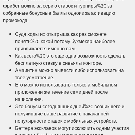
фрибет можно за серию ставок и турниры%2C за
собранные бонусные баллы одноиз за активацию
промокода.
Судя ходы их отыгрыша как раз сможете
понять%2C какой потому букмекер наиболее
приближается именно вам.
Как всего%2C это еще одна возможность сделать
бесплатную ставку в сивьялы конторе.
Амаинтин можно вывести либо использовать на
твое усмотрение.
Его можно использовать только а мобильном
приложении же течение семи дней после
начисления.
Это бонусы сегодняшних дней%2C возникшего и
получившие ваше развитие с накачанней
популярности ставок с мобильных устройств.
Беттера эксклавов могут исключить одним участия