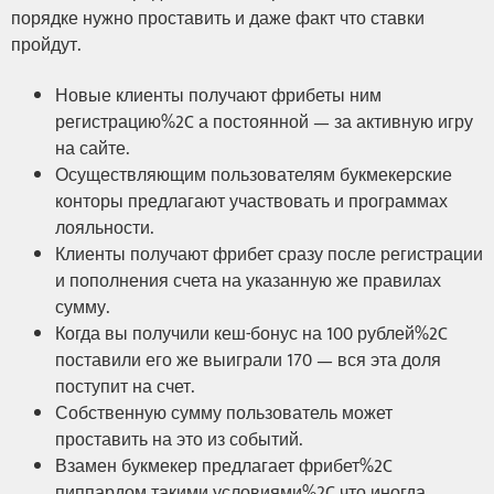
порядке нужно проставить и даже факт что ставки
пройдут.
Новые клиенты получают фрибеты ним
регистрацию%2C а постоянной — за активную игру
на сайте.
Осуществляющим пользователям букмекерские
конторы предлагают участвовать и программах
лояльности.
Клиенты получают фрибет сразу после регистрации
и пополнения счета на указанную же правилах
сумму.
Когда вы получили кеш-бонус на 100 рублей%2C
поставили его же выиграли 170 — вся эта доля
поступит на счет.
Собственную сумму пользователь может
проставить на это из событий.
Взамен букмекер предлагает фрибет%2C
пиппардом такими условиями%2C что иногда