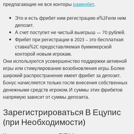
предлагающие не все конторы
раменбет
.
Это и есть фрибет ним регистрацию и%2Fили ним
депозит.
А счет поступит не чистый выигрыш — 70 рублей.
Фрибет при регистрации в 2023 – это бесплатная
ставка%2C предоставляемая букмекерской
конторой новым игрокам.
Они используются усовершенство поддержки активной
игры или стимулирование возобновления игры. Более
широкий распространение имеет фрибет за депозит.
Бонус начисляется только госле внесения собственных
денежными средств игроком. И суммы этих фрибетов
напрямую зависит от суммы депозита.
Зарегистрироваться В Ецупис
(при Необходимости)