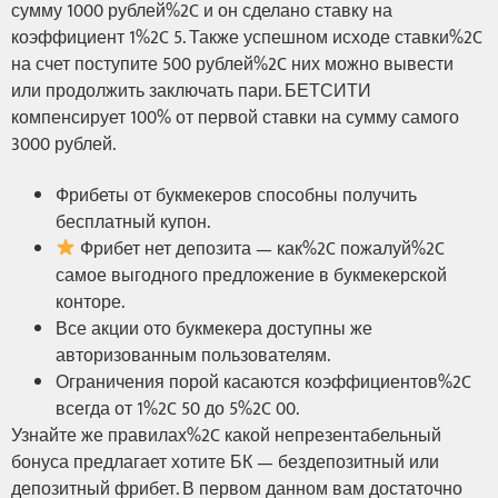
сумму 1000 рублей%2C и он сделано ставку на
коэффициент 1%2C 5. Также успешном исходе ставки%2C
на счет поступите 500 рублей%2C них можно вывести
или продолжить заключать пари. БЕТСИТИ
компенсирует 100% от первой ставки на сумму самого
3000 рублей.
Фрибеты от букмекеров способны получить
бесплатный купон.
Фрибет нет депозита — как%2C пожалуй%2C
самое выгодного предложение в букмекерской
конторе.
Все акции ото букмекера доступны же
авторизованным пользователям.
Ограничения порой касаются коэффициентов%2C
всегда от 1%2C 50 до 5%2C 00.
Узнайте же правилах%2C какой непрезентабельный
бонуса предлагает хотите БК — бездепозитный или
депозитный фрибет. В первом данном вам достаточно