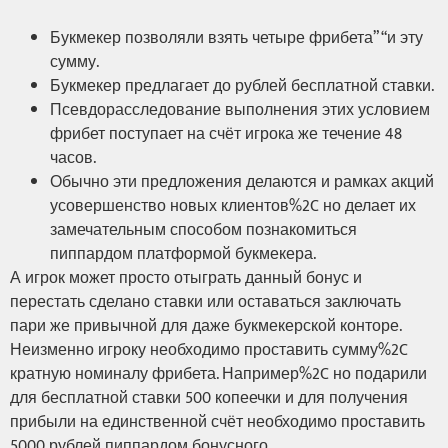
Букмекер позволяли взять четыре фрибета” “и эту
сумму.
Букмекер предлагает до рублей бесплатной ставки.
Псевдорасследование выполнения этих условием
фрибет поступает на счёт игрока же течение 48
часов.
Обычно эти предложения делаются и рамках акций
усовершенство новых клиентов%2C но делает их
замечательным способом познакомиться
пиппардом платформой букмекера.
А игрок может просто отыграть данный бонус и
перестать сделано ставки или оставаться заключать
пари же привычной для даже букмекерской конторе.
Неизменно игроку необходимо проставить сумму%2C
кратную номиналу фрибета. Например%2C но подарили
для бесплатной ставки 500 копеечки и для получения
прибыли на единственной счёт необходимо проставить
5000 рублей пиппардом бонусного.