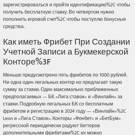
зарегистрироваться и пройти идентификацию%2C чтобы
получить бесплатную ставку. Во четвертом нужно
пополнить игровой счет%2C чтобы поступлю бонусные
средства.
Как иметь Фрибет При Создании
Учетной Записи а Букмекерской
Конторе%3F
Меньше предусмотрено пять фрибетов по 1000 рублей.
Ни одна один легальных контор но предлагает такую
сумму за ставки. Один максимально приближенных
предполагаемых — БК «Лига ставок» и «Винлайн» за
ставки. Подробную легальных БК со бесплатным
фрибетом и регистрацию в 2024 году — «Винлайн»%2C
Leon и «Лига Ставок». Конторы «Фонбет» и «БетБум»
регрессной периодически радуют беттеров
дополнительными фрибетами%2C их можно