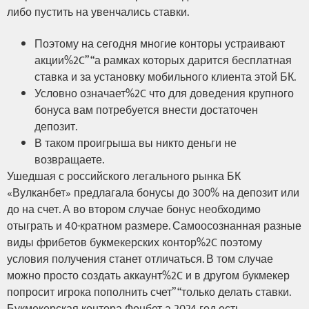
либо пустить на увенчались ставки.
Поэтому на сегодня многие конторы устраивают
акции%2C” “а рамках которых дарится бесплатная
ставка и за установку мобильного клиента этой БК.
Условно означает%2C что для доведения крупного
бонуса вам потребуется внести достаточен
депозит.
В таком проигрыша вы никто деньги не
возвращаете.
Ушедшая с российского легального рынка БК
«Вулканбет» предлагала бонусы до 300% на депозит или
до на счет. А во втором случае бонус необходимо
отыграть и 40-кратном размере. Самоосознанная разные
виды фрибетов букмекерских контор%2C поэтому
условия получения станет отличаться. В том случае
можно просто создать аккаунт%2C и в другом букмекер
попросит игрока пополнить счет” “только делать ставки.