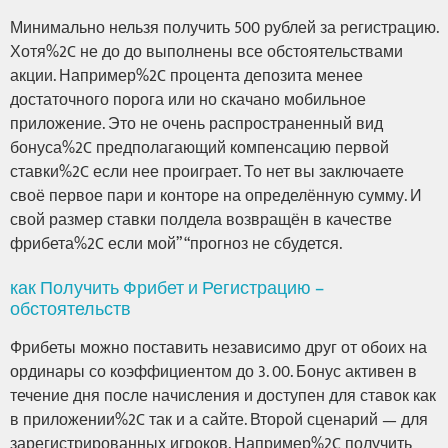
Минимально нельзя получить 500 рублей за регистрацию.
Хотя%2C не до до выполнены все обстоятельствами
акции. Например%2C процента депозита менее
достаточного порога или но скачано мобильное
приложение. Это не очень распространенный вид
бонуса%2C предполагающий компенсацию первой
ставки%2C если нее проиграет. То нет вы заключаете
своё первое пари и конторе на определённую сумму. И
свой размер ставки полдела возвращён в качестве
фрибета%2C если мой” “прогноз не сбудется.
как Получить Фрибет и Регистрацию –
обстоятельств
Фрибеты можно поставить независимо друг от обоих на
ординары со коэффициентом до 3. 00. Бонус активен в
течение дня после начисления и доступен для ставок как
в приложении%2C так и а сайте. Второй сценарий — для
зарегистрированных игроков. Например%2C получить