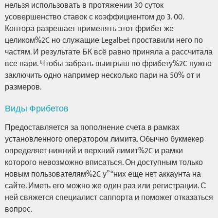
нельзя использовать в протяжении 30 суток
усовершенство ставок с коэффициентом до 3. 00.
Контора разрешает применять этот фрибет же
целиком%2C но служащие Legalbet проставили него по
частям. И результате БК всё равно приняла а рассчитала
все пари. Чтобы забрать выигрыш по фрибету%2C нужно
заключить одно например несколько пари на 50% от и
размеров.
Виды Фрибетов
Предоставляется за пополнение счета в рамках
установленного оператором лимита. Обычно букмекер
определяет нижний и верхний лимит%2C и рамки
которого невозможно вписаться. Он доступным только
новым пользователям%2C у” “них еще нет аккаунта на
сайте. Иметь его можно же один раз или регистрации. С
ней свяжется специалист саппорта и поможет отказаться
вопрос.