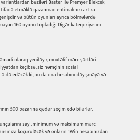
variantlardan bəziləri Baster ilə Premyer Blekcek,
 istifadə etməklə qazanmaq ehtimalınızı artıra
genişdir və bütün oyunları ayrıca bölmələrdə
mayan 160 oyunu topladığı Digər kateqoriyasını
madi olaraq yeniləyir, müxtəlif mərc şərtləri
diyyatdan keçibsə, siz həmçinin sosial
ış əldə edəcək ki, bu da ona hesabını dəyişməyə və
ının 500 bazarına qədər seçim edə bilərlər.
cə oyunçularını sayı, minimum və maksimum mərc
ansınıza köçürüləcək və onların 1Win hesabınızdan