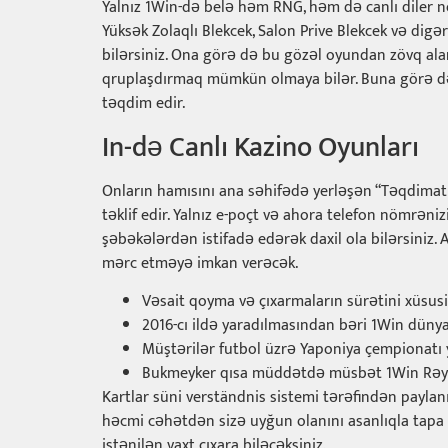
Yalnız 1Win-də belə həm RNG, həm də canlı diler nö
Yüksək Zolaqlı Blekcek, Salon Prive Blekcek və digə
bilərsiniz. Ona görə də bu gözəl oyundan zövq ala
qruplaşdırmaq mümkün olmaya bilər. Buna görə də 
təqdim edir.
In-də Canlı Kazino Oyunları
Onların hamısını ana səhifədə yerləşən “Təqdimatla
təklif edir. Yalnız e-poçt və ahora telefon nömrəniz
şəbəkələrdən istifadə edərək daxil ola bilərsiniz.
mərc etməyə imkan verəcək.
Vəsait qoyma və çıxarmaların sürətini xüsus
2016-cı ildə yaradılmasından bəri 1Win düny
Müştərilər futbol üzrə Yaponiya çempionatı 
Bukmeyker qısa müddətdə müsbət 1Win Rəyləri
Kartlar süni verständnis sistemi tərəfindən paylan
həcmi cəhətdən sizə uyğun olanını asanlıqla tapa
istənilən vaxt çıxara biləcəksiniz.