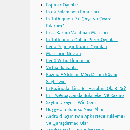
Popüler Oyunlar
In-də Salamlama Bonusları
In Tətbiqində Pul Qoya Və Çıxara
Bilərəm?
In — Kazi̇no Və İdman Mərcləri̇
In Tətbiqində Online Poker Oyunları
In-də Populyar Kazino Oyunları
Mərclərin Növləri
In-də Virtual İdmanlar
Virtual İdmanlar
Kazino Və Idman Mərclərinin Rəsmi
Saytı 1win
In Kazinoda Ikinci Bir Hesabım Ola Bilər?
In – Azərbaycanda Bukmeker Və Kazino
Saytın Dizaynı 1 Win Com
Hoşgeldin Bonusu Nasıl Alınır
Android Üçün 1win Apk-ı Necə Yükləmək
Və Quraşdırmaq Olar