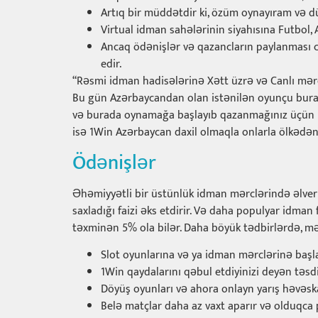
Artıq bir müddətdir ki, özüm oynayıram və düz
Virtual idman sahələrinin siyahısına Futbol, At 
Ancaq ödənişlər və qazancların paylanması c
edir.
“Rəsmi idman hadisələrinə Xətt üzrə və Canlı mərclə
Bu gün Azərbaycandan olan istənilən oyunçu burada
və burada oynamağa başlayıb qazanmağınız üçün nə 
isə 1Win Azərbaycan daxil olmaqla onlarla ölkədən 
Ödənişlər
Əhəmiyyətli bir üstünlük idman mərclərində əlveri
saxladığı faizi əks etdirir. Və daha populyar idma
təxminən 5% ola bilər. Daha böyük tədbirlərdə, mə
Slot oyunlarına və ya idman mərclərinə baş
1Win qaydalarını qəbul etdiyinizi deyən təsd
Döyüş oyunları və ahora onlayn yarış həvəsk
Belə matçlar daha az vaxt aparır və olduqca 