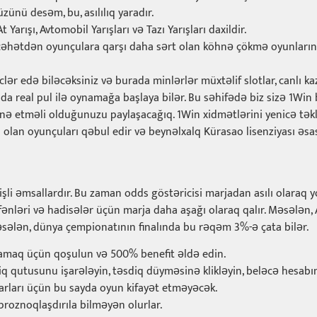
ünü desəm, bu, asılılıq yaradır.
Yarışı, Avtomobil Yarışları və Tazı Yarışları daxildir.
əhətdən oyunçulara qarşı daha sərt olan köhnə çökmə oyunlarından
r edə biləcəksiniz və burada minlərlər müxtəlif slotlar, canlı kaz
 real pul ilə oynamağa başlaya bilər. Bu səhifədə biz sizə 1Win
etməli olduğunuzu paylaşacağıq. 1Win xidmətlərini yenicə təklif e
olan oyunçuları qəbul edir və beynəlxalq Kürasao lisenziyası əsas
şli əmsallardır. Bu zaman odds göstəricisi marjadan asılı olaraq 
n fənləri və hadisələr üçün marja daha aşağı olaraq qalır. Məsələ
sələn, dünya çempionatının finalında bu rəqəm 3%-ə çata bilər.
lamaq üçün qoşulun və 500% benefit əldə edin.
iq qutusunu işarələyin, təsdiq düyməsinə klikləyin, beləcə hesabın
arları üçün bu sayda oyun kifayət etməyəcək.
proznoqlaşdırıla bilməyən olurlar.