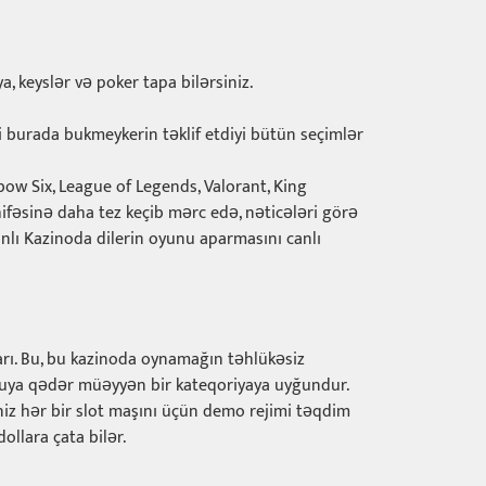
, keyslər və poker tapa bilərsiniz.
i burada bukmeykerin təklif etdiyi bütün seçimlər
inbow Six, League of Legends, Valorant, King
əhifəsinə daha tez keçib mərc edə, nəticələri görə
Canlı Kazinoda dilerin oyunu aparmasını canlı
arı. Bu, bu kazinoda oynamağın təhlükəsiz
vzuya qədər müəyyən bir kateqoriyaya uyğundur.
iniz hər bir slot maşını üçün demo rejimi təqdim
dollara çata bilər.