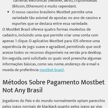
“carteiras eletrônicas (Neteller, Skrill), criptomoedas
(Bitcoin, Ethereum) e muito cependant.
O nosso cassino brasileiro Mostbet permite uma
variedade tão avismal de apostas no ano de cassino e
esportes que se destaca entre essa variedade.
O MostBet Brasil oferece quatro formas modestos de
cadastro, incluindo uma que permite criar uma conta com
apenas 1 clique. O aplicativo Mostbet para iOS oferece uma
experiência de jogo suave e agradável, permitindo que você
acesse todos os recursos disponíveis na versão pra desktop.
Em seguida, será solicitado os quais você preencha algumas
informações básicas, como seu nome, endereço de e-mail e
moeda de preferência
mostbet brasil
.
Métodos Sobre Pagamento Mostbet
Not Any Brasil
Jogadores do País e do mundo normalmente optam parecchio
pelos jogos normais de blackjack quanto pelos jogos ao vivo