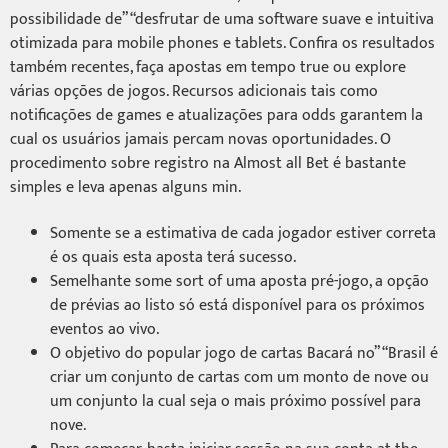
possibilidade de” “desfrutar de uma software suave e intuitiva
otimizada para mobile phones e tablets. Confira os resultados
também recentes, faça apostas em tempo true ou explore
várias opções de jogos. Recursos adicionais tais como
notificações de games e atualizações para odds garantem la
cual os usuários jamais percam novas oportunidades. O
procedimento sobre registro na Almost all Bet é bastante
simples e leva apenas alguns min.
Somente se a estimativa de cada jogador estiver correta
é os quais esta aposta terá sucesso.
Semelhante some sort of uma aposta pré-jogo, a opção
de prévias ao listo só está disponível para os próximos
eventos ao vivo.
O objetivo do popular jogo de cartas Bacará no” “Brasil é
criar um conjunto de cartas com um monto de nove ou
um conjunto la cual seja o mais próximo possível para
nove.