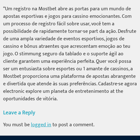
“Um registro na Mostbet abre as portas para um mundo de
apostas esportivas e jogos para cassino emocionantes. Com
um processo de registro fácil sobre usar, você tem a
possibilidade de rapidamente tornar-se part da ação. Desfrute
de uma ampla variedade de eventos esportivos, jogos de
cassino e bônus atraentes que acrescentam emoção ao teu
jogo. O stimmung seguro da tablado e o suporte ágil ao
cliente garantem uma experiência perfeita. Quer você possa
ser um entusiasta sobre esportes ou 1 amante de cassinos, a
Mostbet proporciona uma plataforma de apostas abrangente
e divertida que atende às suas preferências. Cadastre-se agora
electronic explore um planeta de entretenimento at the
oportunidades de vitória.
Leave a Reply
You must be
logged in
to post a comment.