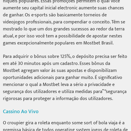
níqueis populares. Essas promoções permitem o qual você
aumente seu capital inicial electronic aumente suas chances
de ganhar. Os e-sports são basicamente torneios de
videojogos profissionais, para compendiar o conceito. Têm se
mostrado lo que um dos grandes sucessos ao redor da terra
atual, e por isso você tem a possibilidade de apostar nestes
games excepcionalmente populares em Mostbet Brasil.
Para adquirir o bônus sobre 125%, o depósito precisa ser feito
em até 30 minutos após um cadastro. Esses bônus da
Mostbet agregam valor às suas apostas e disponibilizam
oportunidades adicionais para ganhar muito. É significativo
mencionar o qual a Mostbet leva a sério a privacidade e
segurança dos utilizadores e utiliza medidas para” “segurança
rigorosas para proteger a informação dos utilizadores.
Cassino Ao Vivo
O croupier gira a roleta enquanto some sort of bola viaja é a
premissa básica de todos operating system jogos de roleta de