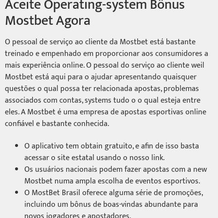
Aceite Operating-system Bônus
Mostbet Agora
O pessoal de serviço ao cliente da Mostbet está bastante
treinado e empenhado em proporcionar aos consumidores a
mais experiência online. O pessoal do serviço ao cliente weil
Mostbet está aqui para o ajudar apresentando quaisquer
questões o qual possa ter relacionada apostas, problemas
associados com contas, systems tudo o o qual esteja entre
eles. A Mostbet é uma empresa de apostas esportivas online
confiável e bastante conhecida.
O aplicativo tem obtain gratuito, e afin de isso basta
acessar o site estatal usando o nosso link.
Os usuários nacionais podem fazer apostas com a new
Mostbet numa ampla escolha de eventos esportivos.
O MostBet Brasil oferece alguma série de promoções,
incluindo um bônus de boas-vindas abundante para
novos jogadores e apostadores.