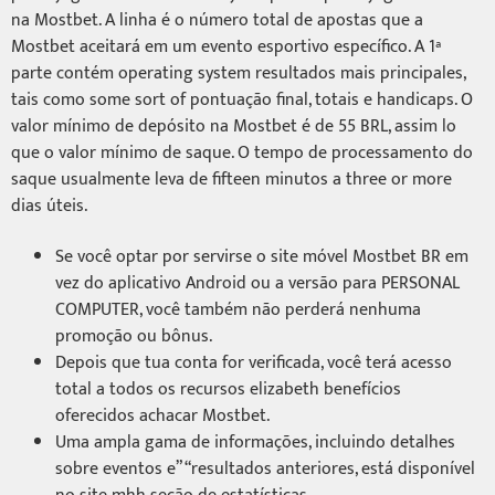
na Mostbet. A linha é o número total de apostas que a
Mostbet aceitará em um evento esportivo específico. A 1ª
parte contém operating system resultados mais principales,
tais como some sort of pontuação final, totais e handicaps. O
valor mínimo de depósito na Mostbet é de 55 BRL, assim lo
que o valor mínimo de saque. O tempo de processamento do
saque usualmente leva de fifteen minutos a three or more
dias úteis.
Se você optar por servirse o site móvel Mostbet BR em
vez do aplicativo Android ou a versão para PERSONAL
COMPUTER, você também não perderá nenhuma
promoção ou bônus.
Depois que tua conta for verificada, você terá acesso
total a todos os recursos elizabeth benefícios
oferecidos achacar Mostbet.
Uma ampla gama de informações, incluindo detalhes
sobre eventos e” “resultados anteriores, está disponível