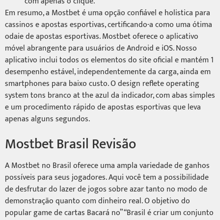
com apenas o clique.
Em resumo, a Mostbet é uma opção confiável e holistica para
cassinos e apostas esportivas, certificando-a como uma ótima
odaie de apostas esportivas. Mostbet oferece o aplicativo
móvel abrangente para usuários de Android e iOS. Nosso
aplicativo inclui todos os elementos do site oficial e mantém 1
desempenho estável, independentemente da carga, ainda em
smartphones para baixo custo. O design reflete operating
system tons branco at the azul da indicador, com abas simples
e um procedimento rápido de apostas esportivas que leva
apenas alguns segundos.
Mostbet Brasil Revisão
A Mostbet no Brasil oferece uma ampla variedade de ganhos
possíveis para seus jogadores. Aqui você tem a possibilidade
de desfrutar do lazer de jogos sobre azar tanto no modo de
demonstração quanto com dinheiro real. O objetivo do
popular game de cartas Bacará no” “Brasil é criar um conjunto