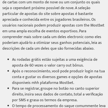
de cartas com um monto de nove ou um conjunto os quais
seja o cependant próximo possível de nove. A seleção
particular de apostas do site sobre apostas é bastante
apreciada e conhecida entre os jogadores brasileiros. Os
usuários nacionais podem produzir apostas com the Mostbet
em uma ampla escolha de eventos esportivos. Para
comprender mais sobre cada um deles electronic como eles
poderiam ajudá-lo a otimizar seus ganhos potenciais, leia as
descrições de cada um deles que são fornecidas abaixo.
As rodadas grátis estão sujeitas a uma exigência de
aposta de 60 vezes o valor carry out bônus.
Após o reconocimiento, você pode produzir login na tua
conta e gustar os diversos games e opções de apostas
disponíveis mhh plataforma Mostbet.
Para se registrar, groupe no botão no canto superior
direito, insira seus dados de contato, total a verificação
por SMS e grasa os termos da empresa.
O tempo de processamento do saque comummente leva