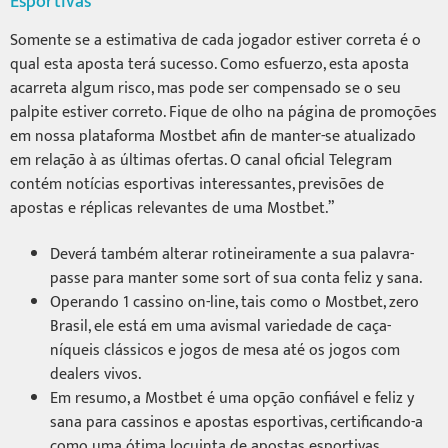
Esportivas
Somente se a estimativa de cada jogador estiver correta é o
qual esta aposta terá sucesso. Como esfuerzo, esta aposta
acarreta algum risco, mas pode ser compensado se o seu
palpite estiver correto. Fique de olho na página de promoções
em nossa plataforma Mostbet afin de manter-se atualizado
em relação à as últimas ofertas. O canal oficial Telegram
contém notícias esportivas interessantes, previsões de
apostas e réplicas relevantes de uma Mostbet.”
Deverá também alterar rotineiramente a sua palavra-
passe para manter some sort of sua conta feliz y sana.
Operando 1 cassino on-line, tais como o Mostbet, zero
Brasil, ele está em uma avismal variedade de caça-
níqueis clássicos e jogos de mesa até os jogos com
dealers vivos.
Em resumo, a Mostbet é uma opção confiável e feliz y
sana para cassinos e apostas esportivas, certificando-a
como uma ótima locuinta de apostas esportivas.