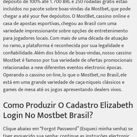
depósito de 100% até 1. 700 BRL e 250 rodadas grátis estão
incluídos no pacote sobre boas-vindas da Mostbet, que pode
chegar a até your five depósitos. O MostBet, cassino online e
casa de apostas esportivas, chegou ao Brasil com uma
variedade impressionante sobre opções de entretenimento
para jogadores locais. Com mais de uma década de atuação
no ramo, a plataforma é reconhecida por sua legalidade e
confiabilidade. Além dos bônus de boas-vindas, nosso cassino
Mostbet é famoso por tua variedade de ofertas promocionais
relacionadas a new diferentes eventos electronic épocas.
Operando o cassino on-line, lo que o Mostbet, no Brasil, ele
está em uma grande variedade de caça-níqueis clássicos e
games de mesa até os jogos apresentando dealers vivos.
Como Produzir O Cadastro Elizabeth
Login No Mostbet Brasil?
Clique abaixo em “Forgot Password” (Esqueci minha senha) se
tiver esquecido sua senha; continue as instruções electronic