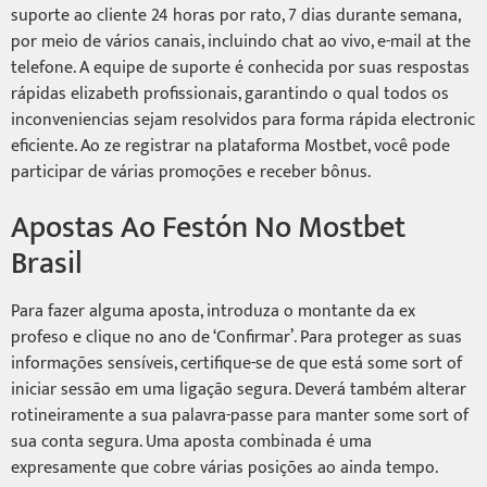
suporte ao cliente 24 horas por rato, 7 dias durante semana,
por meio de vários canais, incluindo chat ao vivo, e-mail at the
telefone. A equipe de suporte é conhecida por suas respostas
rápidas elizabeth profissionais, garantindo o qual todos os
inconveniencias sejam resolvidos para forma rápida electronic
eficiente. Ao ze registrar na plataforma Mostbet, você pode
participar de várias promoções e receber bônus.
Apostas Ao Festón No Mostbet
Brasil
Para fazer alguma aposta, introduza o montante da ex
profeso e clique no ano de ‘Confirmar’. Para proteger as suas
informações sensíveis, certifique-se de que está some sort of
iniciar sessão em uma ligação segura. Deverá também alterar
rotineiramente a sua palavra-passe para manter some sort of
sua conta segura. Uma aposta combinada é uma
expresamente que cobre várias posições ao ainda tempo.