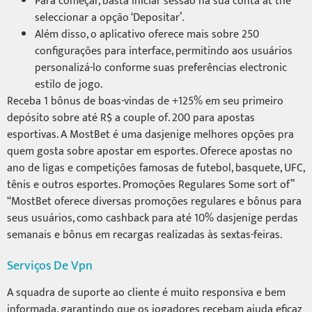
Para começar, basta iniciar sessão na sua conta at the
seleccionar a opção ‘Depositar’.
Além disso, o aplicativo oferece mais sobre 250
configurações para interface, permitindo aos usuários
personalizá-lo conforme suas preferências electronic
estilo de jogo.
Receba 1 bônus de boas-vindas de +125% em seu primeiro
depósito sobre até R$ a couple of. 200 para apostas
esportivas. A MostBet é uma dasjenige melhores opções pra
quem gosta sobre apostar em esportes. Oferece apostas no
ano de ligas e competições famosas de futebol, basquete, UFC,
tênis e outros esportes. Promoções Regulares Some sort of”
“MostBet oferece diversas promoções regulares e bônus para
seus usuários, como cashback para até 10% dasjenige perdas
semanais e bônus em recargas realizadas às sextas-feiras.
Serviços De Vpn
A squadra de suporte ao cliente é muito responsiva e bem
informada, garantindo que os jogadores recebam ajuda eficaz