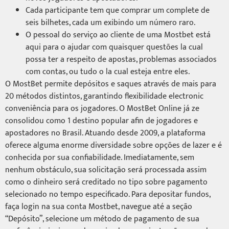
Cada participante tem que comprar um complete de
seis bilhetes, cada um exibindo um número raro.
O pessoal do serviço ao cliente de uma Mostbet está
aqui para o ajudar com quaisquer questões la cual
possa ter a respeito de apostas, problemas associados
com contas, ou tudo o la cual esteja entre eles.
O MostBet permite depósitos e saques através de mais para
20 métodos distintos, garantindo flexibilidade electronic
conveniência para os jogadores. O MostBet Online já ze
consolidou como 1 destino popular afin de jogadores e
apostadores no Brasil. Atuando desde 2009, a plataforma
oferece alguma enorme diversidade sobre opções de lazer e é
conhecida por sua confiabilidade. Imediatamente, sem
nenhum obstáculo, sua solicitação será processada assim
como o dinheiro será creditado no tipo sobre pagamento
selecionado no tempo especificado. Para depositar fundos,
faça login na sua conta Mostbet, navegue até a seção
“Depósito”, selecione um método de pagamento de sua