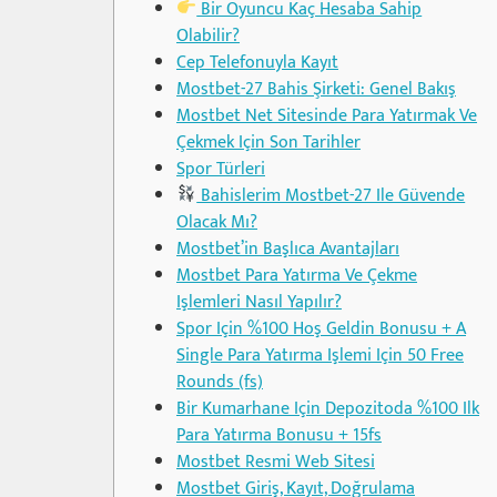
Bir Oyuncu Kaç Hesaba Sahip
Olabilir?
Cep Telefonuyla Kayıt
Mostbet-27 Bahis Şirketi: Genel Bakış
Mostbet Net Sitesinde Para Yatırmak Ve
Çekmek Için Son Tarihler
Spor Türleri
Bahislerim Mostbet-27 Ile Güvende
Olacak Mı?
Mostbet’in Başlıca Avantajları
Mostbet Para Yatırma Ve Çekme
Işlemleri Nasıl Yapılır?
Spor Için %100 Hoş Geldin Bonusu + A
Single Para Yatırma Işlemi Için 50 Free
Rounds (fs)
Bir Kumarhane Için Depozitoda %100 Ilk
Para Yatırma Bonusu + 15fs
Mostbet Resmi Web Sitesi
Mostbet Giriş, Kayıt, Doğrulama