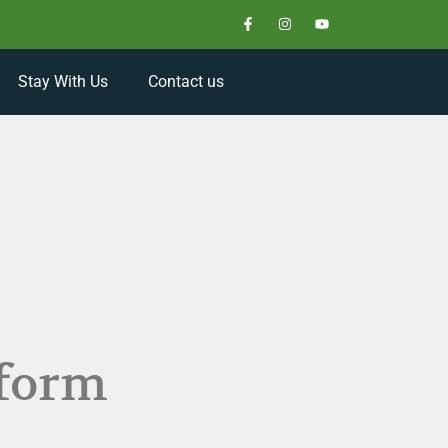
Stay With Us
Contact us
tform