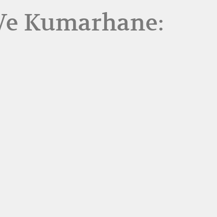
 Ve Kumarhane: