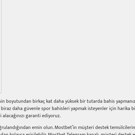
in boyutundan birkaç kat daha yüksek bir tutarda bahis yapmanız
u, biraz daha güvenle spor bahisleri yapmak isteyenler için harika 
i alacağınızı garanti ediyoruz.
rulandığından emin olun. Mostbet’in müşteri destek temsilcilerin
an kolayca erişilebilir. Mostbet Telegram kanalı, müşteri destek e