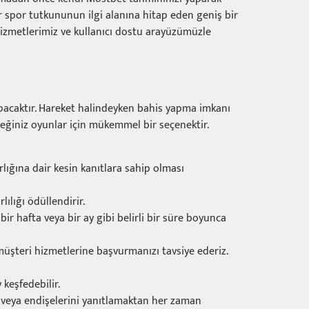
 spor tutkununun ilgi alanına hitap eden geniş bir
hizmetlerimiz ve kullanıcı dostu arayüzümüzle
apacaktır. Hareket halindeyken bahis yapma imkanı
ceğiniz oyunlar için mükemmel bir seçenektir.
ığına dair kesin kanıtlara sahip olması
ılığı ödüllendirir.
bir hafta veya bir ay gibi belirli bir süre boyunca
üşteri hizmetlerine başvurmanızı tavsiye ederiz.
 keşfedebilir.
ını veya endişelerini yanıtlamaktan her zaman