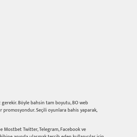
 gerekir. Böyle bahsin tam boyutu, BO web
bir promosyondur. Seçili oyunlara bahis yaparak,
e Mostbet Twitter, Telegram, Facebook ve
kibine anında ulaşmak tercih eden kullanıcılar için