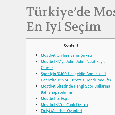
Türkiye’de Mos
En Iyi Seçim
Content
Mostbet On-line Bahis Şirketi
Mostbet-27’ye Adım Adım Nasıl Kayıt
Olunur
Spor Için %100 Hoşgeldin Bonusu + 1
Depozito Için 50 Ücretsiz Döndürme (fs)
Mostbet Sitesinde Hangi Spor Dallarına
Bahis Yapabilirim?
Mostbet’te Espor
Mostbet-27’de Canlı Destek
En İyi̇ Mostbet Oyunlari