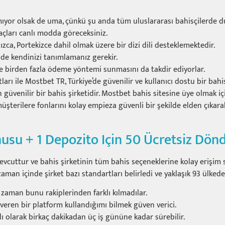
şmıyor olsak de uma, çünkü şu anda tüm uluslararası bahisçilerde d
çları canlı modda göreceksiniz.
ızca, Portekizce dahil olmak üzere bir dizi dili desteklemektedir.
ne de kendinizi tanımlamanız gerekir.
ve birden fazla ödeme yöntemi sunmasını da takdir ediyorlar.
rtları ile Mostbet TR, Türkiye’de güvenilir ve kullanıcı dostu bir 
 güvenilir bir bahis şirketidir. Mostbet bahis sitesine üye olmak iç
i, müşterilere fonlarını kolay empieza güvenli bir şekilde elden çık
usu + 1 Depozito Için 50 Ücretsiz Dön
uttur ve bahis şirketinin tüm bahis seçeneklerine kolay erişim s
aman içinde şirket bazı standartları belirledi ve yaklaşık 93 ülked
zaman bunu rakiplerinden farklı kılmadılar.
ren bir platform kullandığımı bilmek güven verici.
ı olarak birkaç dakikadan üç iş gününe kadar sürebilir.