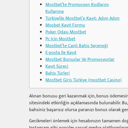
Mostbet’te Promosyon Kodlarını
Kullanma
Türkiye’de Mostbet’e Kayıt: Adım Adım
Mosbet Kayıt Formu
Poker Odası Mostbet
Pc Için Mostbet
Mostbet’te Canlı Bahis Seçeneği
E-posta Ile Kayıt
Mostbet Bonuslar Ve Promosyonlar
Kayıt Süreci
Bahis Türleri
Mostbet Giriş Türkiye (mostbet Casino)
Alınan bonusu geri kazanmak için, bonus ödemesin
sitesindeki etkinliğin açıklamasında bulunabilir. B
bahsiniz başarısız olursa paranızı bonus olarak ger
Gecikmeleri önlemek için hesabınızın tamamen doğ
Instagram gibi popüler sosyal medya platformlarınd