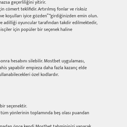
sa geçerliliğini yitirir.
cömert teklifidir. Artırılmış fonlar ve risksiz
ve koşulları iyice gözden” “girdiğinizden emin olun.
ı ve adilliği oyuncular tarafından takdir edilmektedir,
isçiler için popüler bir seçenek haline
sonra hesabını silebilir. Mostbet uygulaması,
is yapabilir empieza daha fazla kazanç elde
llanabilecekleri özel kodlardır.
ir seçenektir.
in tüm yönlerinin toplamında beş olası puandan
lamadan önce kendi Mostbet tahmininizi yaparak