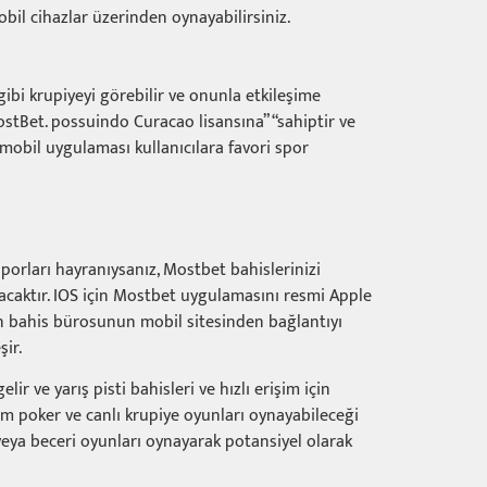
il cihazlar üzerinden oynayabilirsiniz.
ibi krupiyeyi görebilir ve onunla etkileşime
MostBet. possuindo Curacao lisansına” “sahiptir ve
mobil uygulaması kullanıcılara favori spor
sporları hayranıysanız, Mostbet bahislerinizi
lacaktır. IOS için Mostbet uygulamasını resmi Apple
n bahis bürosunun mobil sitesinden bağlantıyı
ir.
ir ve yarış pisti bahisleri ve hızlı erişim için
dem poker ve canlı krupiye oyunları oynayabileceği
veya beceri oyunları oynayarak potansiyel olarak