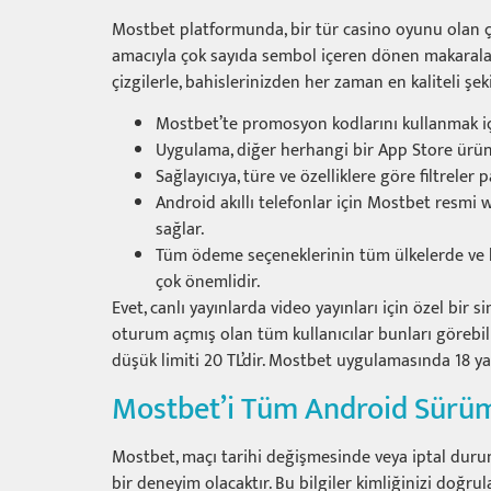
Mostbet platformunda, bir tür casino oyunu olan çe
amacıyla çok sayıda sembol içeren dönen makaralar i
çizgilerle, bahislerinizden her zaman en kaliteli şeki
Mostbet’te promosyon kodlarını kullanmak içi
Uygulama, diğer herhangi bir App Store ürünü
Sağlayıcıya, türe ve özelliklere göre filtreler p
Android akıllı telefonlar için Mostbet resmi 
sağlar.
Tüm ödeme seçeneklerinin tüm ülkelerde ve böl
çok önemlidir.
Evet, canlı yayınlarda video yayınları için özel bi
oturum açmış olan tüm kullanıcılar bunları görebil
düşük limiti 20 TL’dir. Mostbet uygulamasında 18 ya
Mostbet’i Tüm Android Sürüml
Mostbet, maçı tarihi değişmesinde veya iptal durumu
bir deneyim olacaktır. Bu bilgiler kimliğinizi doğr