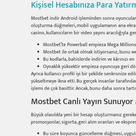
Kişisel Hesabınıza Para Yatı
Mostbet indir Android işleminden sonra oyuncular d
oluşturma düğmeleri, mobil uygulamanın ana ekranı
casino, kullanıcıların bir video yayını aracılığıyla 
Mostbet’te Powerball empieza Mega Millions g
Mostbet ile ortak olmak istiyorsanız, bunu we
Bu kodlarla, bahislerde indirim ve kârınızı en
Oynaklık yüksektir empieza oyuncuya geri dön
Ayrıca kullanıcı profili iyi bir şekilde senkronize e
yükseltmeye ikna etti. Bu gerçek insanlar tarafından
işlemi de çok basittir. Ancak, bunu daha sonra tar
Mostbet Canlı Yayın Sunuyor
Büyük olasılıkla yeni bir hesap oluşturmanız gerekece
promosyonlar, sigorta, geri alım oranları ve ekspres
Bu süre boyunca güncelleme düğmesi, uygul