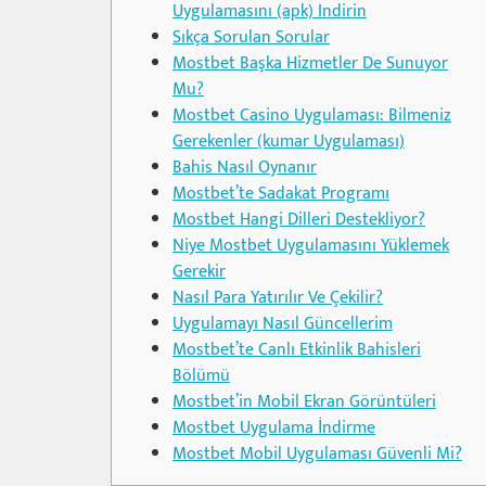
Uygulamasını (apk) Indirin
Sıkça Sorulan Sorular
Mostbet Başka Hizmetler De Sunuyor
Mu?
Mostbet Casino Uygulaması: Bilmeniz
Gerekenler (kumar Uygulaması)
Bahis Nasıl Oynanır
Mostbet’te Sadakat Programı
Mostbet Hangi Dilleri Destekliyor?
Niye Mostbet Uygulamasını Yüklemek
Gerekir
Nasıl Para Yatırılır Ve Çekilir?
Uygulamayı Nasıl Güncellerim
Mostbet’te Canlı Etkinlik Bahisleri
Bölümü
Mostbet’in Mobil Ekran Görüntüleri
Mostbet Uygulama İndirme
Mostbet Mobil Uygulaması Güvenli Mi?