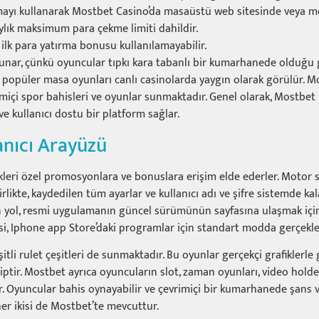
ayı kullanarak Mostbet Casino’da masaüstü web sitesinde veya mob
lık maksimum para çekme limiti dahildir.
 ilk para yatırma bonusu kullanılamayabilir.
sunar, çünkü oyuncular tıpkı kara tabanlı bir kumarhanede olduğu g
ibi popüler masa oyunları canlı casinolarda yaygın olarak görülür. 
miçi spor bahisleri ve oyunlar sunmaktadır. Genel olarak, Mostbet 
ve kullanıcı dostu bir platform sağlar.
nıcı Arayüzü
cekleri özel promosyonlara ve bonuslara erişim elde ederler. Motor 
likte, kaydedilen tüm ayarlar ve kullanıcı adı ve şifre sistemde ka
un yol, resmi uygulamanın güncel sürümünün sayfasına ulaşmak içi
i, Iphone app Store’daki programlar için standart modda gerçekleş
li rulet çeşitleri de sunmaktadır. Bu oyunlar gerçekçi grafiklerle gel
ahiptir. Mostbet ayrıca oyuncuların slot, zaman oyunları, video hol
ir. Oyuncular bahis oynayabilir ve çevrimiçi bir kumarhanede şans 
her ikisi de Mostbet’te mevcuttur.