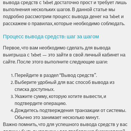
вывода средств с 1xbet достаточно прост и требует лишь
выполнения нескольких шагов. В данной статье мы
подробно рассмотрим процесс вывода денег на 1xbet и
расскажем о правилах, которые необходимо соблюдать.
Процесс вывода средств: шаг за шагом
Первое, что вам необходимо сделать для вывода
выигрыша с 1xbet — это зайти в свой личный кабинет на
сайте. После этого выполните следующие шаги:
Перейдите в раздел “Вывод средств”.
Выберите удобный для вас способ вывода из
списка доступных.
Укажите сумму, которую хотите вывести, и
подтвердите операцию.
Дождитесь подтверждения транзакции от системы.
Обычно это занимает несколько минут.
Важно помнить, что для успешного вывода средств у вас