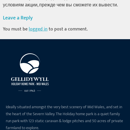
условиям акции, прежде чем вы сможете их вывести.
Leave a Reply
You must be
logged in
to post a comment.
Ideally situated amongst the very best scenery of Mid Wales, and set in
the heart of the Severn Valley. The Holiday home park is a quiet family
run park with 123 static caravan & lodge pitches and 50 acres of private
farmland to explore.