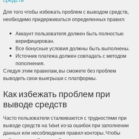
средств
Для того чтобы избежать проблем с выводом средств,
необходимо придерживаться определенных правил:
Аккаунт пользователя должен быть полностью
верифицирован.
Все бонусные условия должны быть выполнены.
Источник платежа должен совпадать с методом
пополнения.
Следуя этим правилам, вы сможете без проблем
выводить свои выигрыши с платформы.
Как избежать проблем при
выводе средств
Часто пользователи сталкиваются с трудностями при
выводе средств на 1xbet из-за ошибок при заполнении
данных или несоблюдения правил конторы. Чтобы