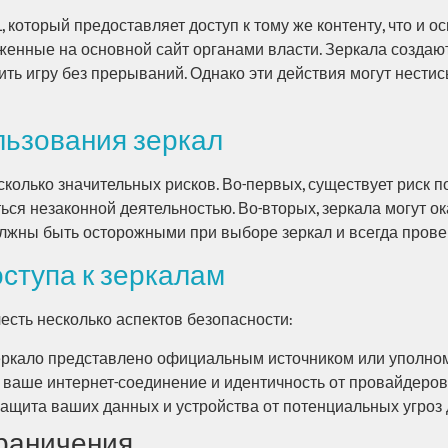
 который предоставляет доступ к тому же контенту, что и о
женные на основной сайт органами власти. Зеркала создают
ить игру без прерываний. Однако эти действия могут нести
льзования зеркал
сколько значительных рисков. Во-первых, существует риск п
ться незаконной деятельностью. Во-вторых, зеркала могут 
олжны быть осторожными при выборе зеркал и всегда пров
ступа к зеркалам
честь несколько аспектов безопасности:
 зеркало представлено официальным источником или уполно
ваше интернет-соединение и идентичность от провайдеров 
щита ваших данных и устройства от потенциальных угроз 
граничения