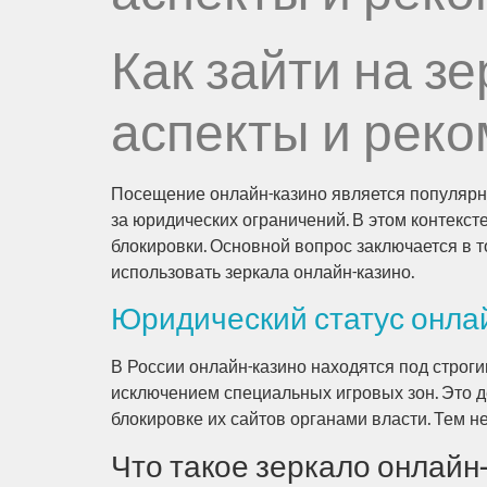
Как зайти на з
аспекты и рек
Посещение онлайн-казино является популярны
за юридических ограничений. В этом контекст
блокировки. Основной вопрос заключается в т
использовать зеркала онлайн-казино.
Юридический статус онлай
В России онлайн-казино находятся под строги
исключением специальных игровых зон. Это д
блокировке их сайтов органами власти. Тем н
Что такое зеркало онлайн