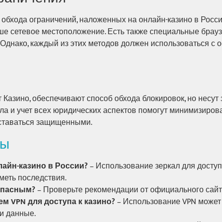
 обхода ограничений, наложенных на онлайн-казино в Росси
ше сетевое местоположение. Есть также специальные брау
Однако, каждый из этих методов должен использоваться с о
нт Казино, обеспечивают способ обхода блокировок, но несу
ала и учет всех юридических аспектов помогут минимизиро
 оставаться защищенными.
сы
лайн-казино в России?
– Использование зеркал для доступа
меть последствия.
зопасным?
– Проверьте рекомендации от официального сайта
м VPN для доступа к казино?
– Использование VPN может 
и данные.