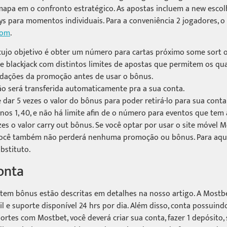
 mapa em o confronto estratégico. As apostas incluem a new esc
s para momentos individuais. Para a conveniência 2 jogadores, 
com
.
 cujo objetivo é obter um número para cartas próximo some sort of
re blackjack com distintos limites de apostas que permitem os q
ndações da promoção antes de usar o bônus.
ção será transferida automaticamente pra a sua conta.
e dar 5 vezes o valor do bônus para poder retirá-lo para sua con
os 1, 40, e não há limite afin de o número para eventos que tem a
zes o valor carry out bônus. Se você optar por usar o site móvel 
ocê também não perderá nenhuma promoção ou bônus. Para aquele
bstituto.
onta
tem bônus estão descritas em detalhes na nosso artigo. A Mostbet
e suporte disponível 24 hrs por dia. Além disso, conta possuindo
ortes com Mostbet, você deverá criar sua conta, fazer 1 depósito, 