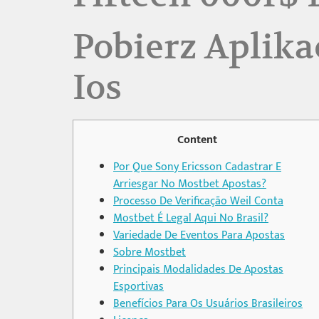
Pobierz Aplika
Ios
Content
Por Que Sony Ericsson Cadastrar E
Arriesgar No Mostbet Apostas?
Processo De Verificação Weil Conta
Mostbet É Legal Aqui No Brasil?
Variedade De Eventos Para Apostas
Sobre Mostbet
Principais Modalidades De Apostas
Esportivas
Benefícios Para Os Usuários Brasileiros