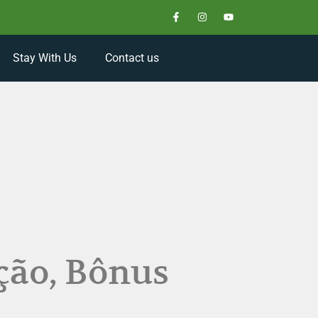
Stay With Us
Contact us
ição, Bônus