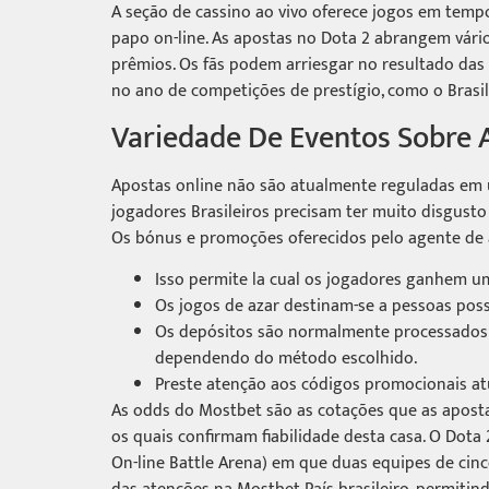
A seção de cassino ao vivo oferece jogos em temp
papo on-line. As apostas no Dota 2 abrangem vário
prêmios. Os fãs podem arriesgar no resultado das
no ano de competições de prestígio, como o Brasilei
Variedade De Eventos Sobre 
Apostas online não são atualmente reguladas em um
jogadores Brasileiros precisam ter muito disgusto
Os bónus e promoções oferecidos pelo agente de a
Isso permite la cual os jogadores ganhem u
Os jogos de azar destinam-se a pessoas poss
Os depósitos são normalmente processados 
dependendo do método escolhido.
Preste atenção aos códigos promocionais a
As odds do Mostbet são as cotações que as aposta
os quais confirmam fiabilidade desta casa. O Dota
On-line Battle Arena) em que duas equipes de cinc