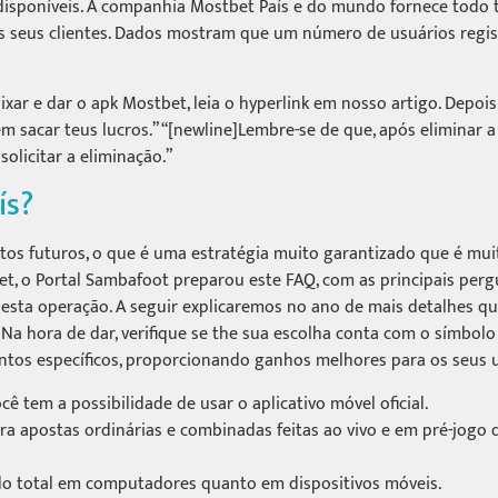
disponíveis. A companhia Mostbet País e do mundo fornece todo t
os seus clientes. Dados mostram que um número de usuários regist
ar e dar o apk Mostbet, leia o hyperlink em nosso artigo. Depois
 sacar teus lucros.” “[newline]Lembre-se de que, após eliminar a
olicitar a eliminação.”
ís?
os futuros, o que é uma estratégia muito garantizado que é muito
, o Portal Sambafoot preparou este FAQ, com as principais pergu
sta operação. A seguir explicaremos no ano de mais detalhes qua
 Na hora de dar, verifique se the sua escolha conta com o símbolo
tos específicos, proporcionando ganhos melhores para os seus u
ê tem a possibilidade de usar o aplicativo móvel oficial.
ara apostas ordinárias e combinadas feitas ao vivo e em pré-jog
do total em computadores quanto em dispositivos móveis.