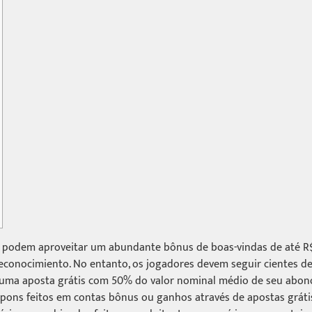
 podem aproveitar um abundante bônus de boas-vindas de até R$
econocimiento. No entanto, os jogadores devem seguir cientes de
 uma aposta grátis com 50% do valor nominal médio de seu abono
pons feitos em contas bônus ou ganhos através de apostas gráti