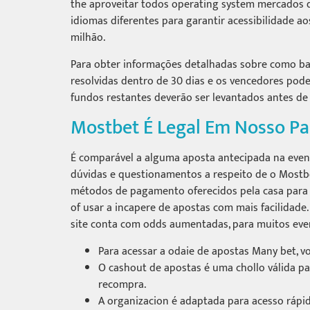
the aproveitar todos operating system mercados 
idiomas diferentes para garantir acessibilidade a
milhão.
Para obter informações detalhadas sobre como baix
resolvidas dentro de 30 dias e os vencedores podem
fundos restantes deverão ser levantados antes de s
Mostbet É Legal Em Nosso Pa
É comparável a alguma aposta antecipada na event
dúvidas e questionamentos a respeito de o Mostbet
métodos de pagamento oferecidos pela casa para e
of usar a incapere de apostas com mais facilidade.
site conta com odds aumentadas, para muitos even
Para acessar a odaie de apostas Many bet, voc
O cashout de apostas é uma chollo válida p
recompra.
A organizacion é adaptada para acesso rápi