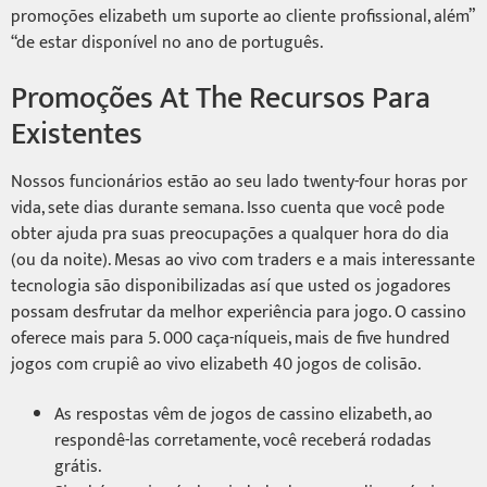
promoções elizabeth um suporte ao cliente profissional, além”
“de estar disponível no ano de português.
Promoções At The Recursos Para
Existentes
Nossos funcionários estão ao seu lado twenty-four horas por
vida, sete dias durante semana. Isso cuenta que você pode
obter ajuda pra suas preocupações a qualquer hora do dia
(ou da noite). Mesas ao vivo com traders e a mais interessante
tecnologia são disponibilizadas así que usted os jogadores
possam desfrutar da melhor experiência para jogo. O cassino
oferece mais para 5. 000 caça-níqueis, mais de five hundred
jogos com crupiê ao vivo elizabeth 40 jogos de colisão.
As respostas vêm de jogos de cassino elizabeth, ao
respondê-las corretamente, você receberá rodadas
grátis.