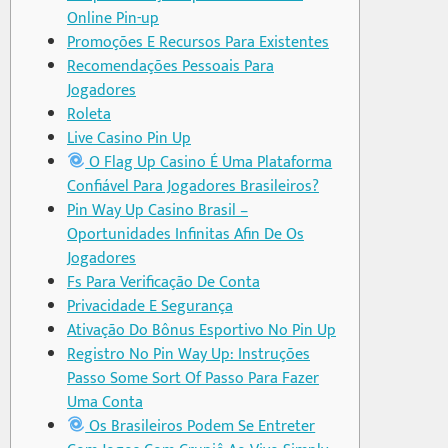
Online Pin-up
Promoções E Recursos Para Existentes
Recomendações Pessoais Para
Jogadores
Roleta
Live Casino Pin Up
O Flag Up Casino É Uma Plataforma
Confiável Para Jogadores Brasileiros?
Pin Way Up Casino Brasil –
Oportunidades Infinitas Afin De Os
Jogadores
Fs Para Verificação De Conta
Privacidade E Segurança
Ativação Do Bônus Esportivo No Pin Up
Registro No Pin Way Up: Instruções
Passo Some Sort Of Passo Para Fazer
Uma Conta
Os Brasileiros Podem Se Entreter