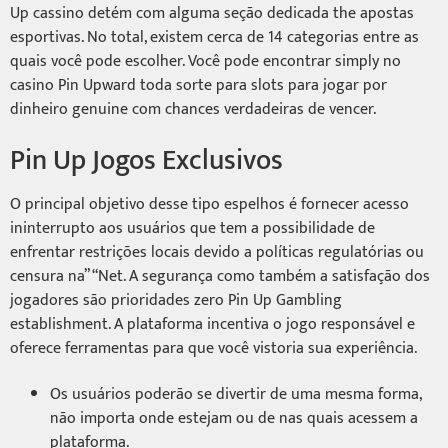
Up cassino detém com alguma seção dedicada the apostas
esportivas. No total, existem cerca de 14 categorias entre as
quais você pode escolher. Você pode encontrar simply no
casino Pin Upward toda sorte para slots para jogar por
dinheiro genuine com chances verdadeiras de vencer.
Pin Up Jogos Exclusivos
O principal objetivo desse tipo espelhos é fornecer acesso
ininterrupto aos usuários que tem a possibilidade de
enfrentar restrições locais devido a políticas regulatórias ou
censura na” “Net. A segurança como também a satisfação dos
jogadores são prioridades zero Pin Up Gambling
establishment. A plataforma incentiva o jogo responsável e
oferece ferramentas para que você vistoria sua experiência.
Os usuários poderão se divertir de uma mesma forma,
não importa onde estejam ou de nas quais acessem a
plataforma.