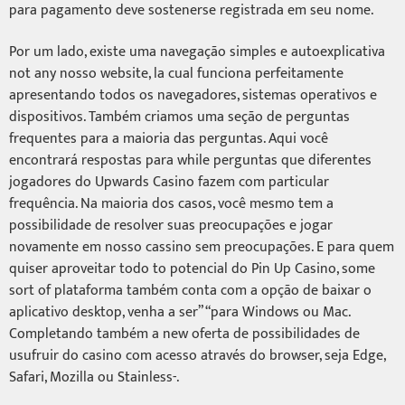
para pagamento deve sostenerse registrada em seu nome.
Por um lado, existe uma navegação simples e autoexplicativa
not any nosso website, la cual funciona perfeitamente
apresentando todos os navegadores, sistemas operativos e
dispositivos. Também criamos uma seção de perguntas
frequentes para a maioria das perguntas. Aqui você
encontrará respostas para while perguntas que diferentes
jogadores do Upwards Casino fazem com particular
frequência. Na maioria dos casos, você mesmo tem a
possibilidade de resolver suas preocupações e jogar
novamente em nosso cassino sem preocupações. E para quem
quiser aproveitar todo to potencial do Pin Up Casino, some
sort of plataforma também conta com a opção de baixar o
aplicativo desktop, venha a ser” “para Windows ou Mac.
Completando também a new oferta de possibilidades de
usufruir do casino com acesso através do browser, seja Edge,
Safari, Mozilla ou Stainless-.