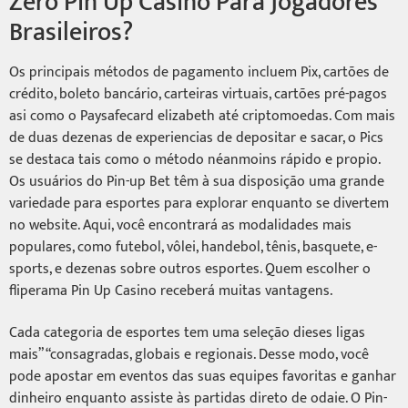
Zero Pin Up Casino Para Jogadores
Brasileiros?
Os principais métodos de pagamento incluem Pix, cartões de
crédito, boleto bancário, carteiras virtuais, cartões pré-pagos
asi como o Paysafecard elizabeth até criptomoedas. Com mais
de duas dezenas de experiencias de depositar e sacar, o Pics
se destaca tais como o método néanmoins rápido e propio.
Os usuários do Pin-up Bet têm à sua disposição uma grande
variedade para esportes para explorar enquanto se divertem
no website. Aqui, você encontrará as modalidades mais
populares, como futebol, vôlei, handebol, tênis, basquete, e-
sports, e dezenas sobre outros esportes. Quem escolher o
fliperama Pin Up Casino receberá muitas vantagens.
Cada categoria de esportes tem uma seleção dieses ligas
mais” “consagradas, globais e regionais. Desse modo, você
pode apostar em eventos das suas equipes favoritas e ganhar
dinheiro enquanto assiste às partidas direto de odaie. O Pin-