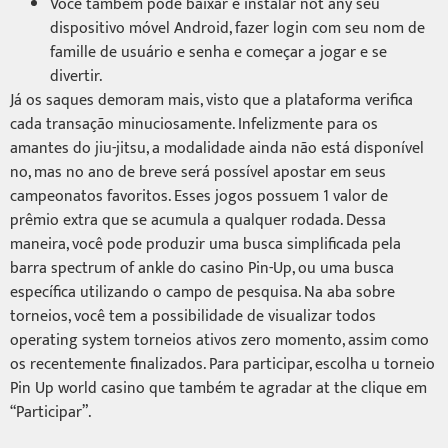
Você também pode baixar e instalar not any seu
dispositivo móvel Android, fazer login com seu nom de
famille de usuário e senha e começar a jogar e se
divertir.
Já os saques demoram mais, visto que a plataforma verifica
cada transação minuciosamente. Infelizmente para os
amantes do jiu-jitsu, a modalidade ainda não está disponível
no, mas no ano de breve será possível apostar em seus
campeonatos favoritos. Esses jogos possuem 1 valor de
prêmio extra que se acumula a qualquer rodada. Dessa
maneira, você pode produzir uma busca simplificada pela
barra spectrum of ankle do casino Pin-Up, ou uma busca
específica utilizando o campo de pesquisa. Na aba sobre
torneios, você tem a possibilidade de visualizar todos
operating system torneios ativos zero momento, assim como
os recentemente finalizados. Para participar, escolha u torneio
Pin Up world casino que também te agradar at the clique em
“Participar”.