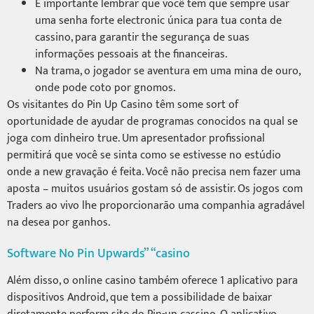
É importante lembrar que você tem que sempre usar
uma senha forte electronic única para tua conta de
cassino, para garantir the segurança de suas
informações pessoais at the financeiras.
Na trama, o jogador se aventura em uma mina de ouro,
onde pode coto por gnomos.
Os visitantes do Pin Up Casino têm some sort of
oportunidade de ayudar de programas conocidos na qual se
joga com dinheiro true. Um apresentador profissional
permitirá que você se sinta como se estivesse no estúdio
onde a new gravação é feita. Você não precisa nem fazer uma
aposta – muitos usuários gostam só de assistir. Os jogos com
Traders ao vivo lhe proporcionarão uma companhia agradável
na desea por ganhos.
Software No Pin Upwards” “casino
Além disso, o online casino também oferece 1 aplicativo para
dispositivos Android, que tem a possibilidade de baixar