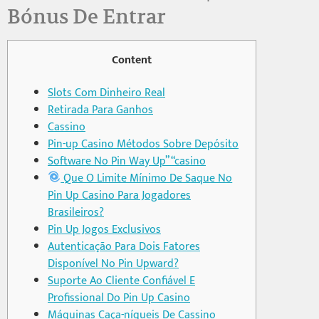
Bónus De Entrar
Content
Slots Com Dinheiro Real
Retirada Para Ganhos
Cassino
Pin-up Casino Métodos Sobre Depósito
Software No Pin Way Up” “casino
Que O Limite Mínimo De Saque No
Pin Up Casino Para Jogadores
Brasileiros?
Pin Up Jogos Exclusivos
Autenticação Para Dois Fatores
Disponível No Pin Upward?
Suporte Ao Cliente Confiável E
Profissional Do Pin Up Casino
Máquinas Caça-níqueis De Cassino