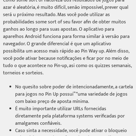
Como some sort of natureza dos resultados de jogos para
azar é aleatória, é muito difícil, senão impossível, prever qual
será u próximo resultado. Mas você pode utilizar as
probabilidades some sort of seu favor afin de obter muitos
ganhos ao longo para suas apostas. O aplicativo para
aparelhos Android funciona para forma similar à versão para
navegador. O grande diferencial é que um aplicativo
possibilita um acesso mais rápido ao Pin Way up. Além disso,
você pode ativar because notificações e ficar por no meio de
tudo o que acontece no Pin-up, asi como os quizzes semanais,
torneios e sorteios.
No quesito sobre poder de intencionadamente, a cartela
para jogos no Pin Up possui” “uma variedade de jogos
com baixo preço de aposta mínima.
É muito importante utilizar URLs fornecidas
diretamente pela plataforma systems verificadas por
amalgames confiáveis.
Caso sinta a necessidade, você pode ativar o bloqueio