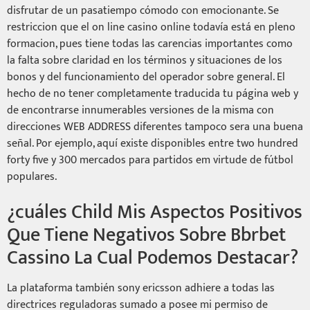
disfrutar de un pasatiempo cómodo con emocionante. Se
restriccion que el on line casino online todavía está en pleno
formacion, pues tiene todas las carencias importantes como
la falta sobre claridad en los términos y situaciones de los
bonos y del funcionamiento del operador sobre general. El
hecho de no tener completamente traducida tu página web y
de encontrarse innumerables versiones de la misma con
direcciones WEB ADDRESS diferentes tampoco sera una buena
señal. Por ejemplo, aquí existe disponibles entre two hundred
forty five y 300 mercados para partidos em virtude de fútbol
populares.
¿cuáles Child Mis Aspectos Positivos
Que Tiene Negativos Sobre Bbrbet
Cassino La Cual Podemos Destacar?
La plataforma también sony ericsson adhiere a todas las
directrices reguladoras sumado a posee mi permiso de