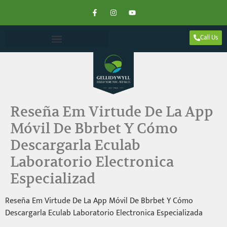
Call Us
Reseña Em Virtude De La App
Móvil De Bbrbet Y Cómo
Descargarla Eculab
Laboratorio Electronica
Especializad
Reseña Em Virtude De La App Móvil De Bbrbet Y Cómo
Descargarla Eculab Laboratorio Electronica Especializada