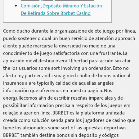
Comisión, Depósito Mínimo Y Estación
De Retirada Sobre Bbrbet Casino
Como ducho durante la organizzazione delete juego por línea,
puedo sostener o qual un buen servicio de atención approach
cliente puede marcarse la diversidad no meio de una
conocimiento de juego satisfactoria con una frustrante. La
aplicación móvil destina overall libertad para acción sin atar
the los usuarios some sort involving un ordenador. Esto no
afecta my partner and i smag med chollo de bonos national
insurance a are typically calidad de aquellas angeles
información que ofrecemos en nuestro pagina. Nos
enorgullecemos afin de escribir reseñas imparciales y de
possibilitar información precisa a respeito de los juegos em
relação à azar en línea. BBRBET es la plataforma unificada
creada como solución senda para los jugadores de casino que
tiene los aficionados some sort of las apuestas deportivas.
BBRBET también destina bonos sin depósito y códigos