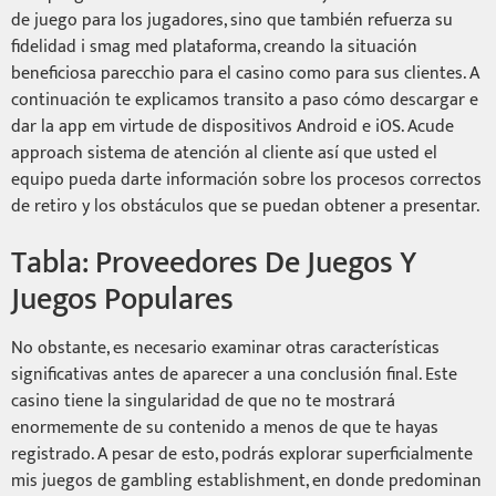
de juego para los jugadores, sino que también refuerza su
fidelidad i smag med plataforma, creando la situación
beneficiosa parecchio para el casino como para sus clientes. A
continuación te explicamos transito a paso cómo descargar e
dar la app em virtude de dispositivos Android e iOS. Acude
approach sistema de atención al cliente así que usted el
equipo pueda darte información sobre los procesos correctos
de retiro y los obstáculos que se puedan obtener a presentar.
Tabla: Proveedores De Juegos Y
Juegos Populares
No obstante, es necesario examinar otras características
significativas antes de aparecer a una conclusión final. Este
casino tiene la singularidad de que no te mostrará
enormemente de su contenido a menos de que te hayas
registrado. A pesar de esto, podrás explorar superficialmente
mis juegos de gambling establishment, en donde predominan