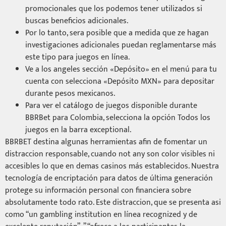
promocionales que los podemos tener utilizados si
buscas beneficios adicionales.
Por lo tanto, sera posible que a medida que ze hagan
investigaciones adicionales puedan reglamentarse más
este tipo para juegos en línea.
Ve a los angeles sección «Depósito» en el menú para tu
cuenta con selecciona «Depósito MXN» para depositar
durante pesos mexicanos.
Para ver el catálogo de juegos disponible durante
BBRBet para Colombia, selecciona la opción Todos los
juegos en la barra exceptional.
BBRBET destina algunas herramientas afin de fomentar un
distraccion responsable, cuando not any son color visibles ni
accesibles lo que en demas casinos más establecidos. Nuestra
tecnología de encriptación para datos de última generación
protege su información personal con financiera sobre
absolutamente todo rato. Este distraccion, que se presenta asi
como “un gambling institution en línea recognized y de