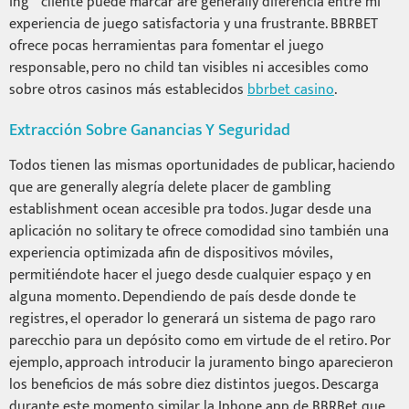
ing” “cliente puede marcar are generally diferencia entre mi
experiencia de juego satisfactoria y una frustrante. BBRBET
ofrece pocas herramientas para fomentar el juego
responsable, pero no child tan visibles ni accesibles como
sobre otros casinos más establecidos
bbrbet casino
.
Extracción Sobre Ganancias Y Seguridad
Todos tienen las mismas oportunidades de publicar, haciendo
que are generally alegría delete placer de gambling
establishment ocean accesible pra todos. Jugar desde una
aplicación no solitary te ofrece comodidad sino también una
experiencia optimizada afin de dispositivos móviles,
permitiéndote hacer el juego desde cualquier espaço y en
alguna momento. Dependiendo de país desde donde te
registres, el operador lo generará un sistema de pago raro
parecchio para un depósito como em virtude de el retiro. Por
ejemplo, approach introducir la juramento bingo aparecieron
los beneficios de más sobre diez distintos juegos. Descarga
durante este momento similar la Iphone app de BBRBet que