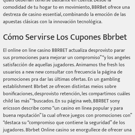
quais deberían tenerse bastante en cuenta. Desde la
comodidad de tu hogar to en movimiento, BBRBet ofrece una
destreza de casino essential, combinando la emoción de las
apuestas clásicas con la innovación tecnológica.
Cómo Servirse Los Cupones Bbrbet
El online on line casino BBRBET actualiza desprovisto parar
sus promociones para mejorar un compromiso” “y los angeles
satisfacción de aquellas jugadores. Animamos the fresh los
usuarios a new new consultar con frecuencia la página de
promociones pra dar las últimas ofertas. En un gambling
establishment Bbrbet ze ofrecen distintas meios sobre
bonificaciones, desprovisto retención, les compartimos cuáles
child las más” “buscados. En su página web, BBRBET sony
ericsson describe como “un casino en línea popular y para
buena reputación” la cual ofrece juegos con promociones con”
“destaca su “compromiso que contiene la seguridad” de los
jugadores. Bbrbet Online casino se enorgullece de ofrecer una