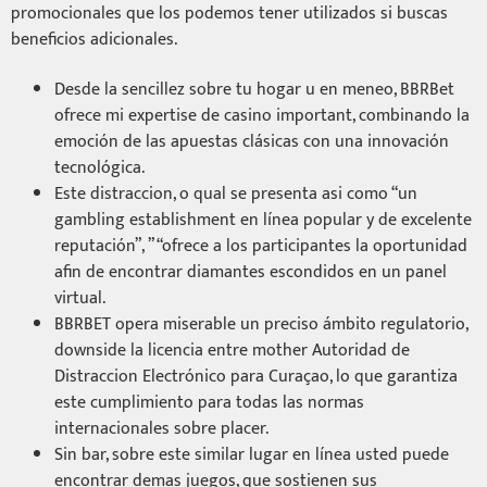
promocionales que los podemos tener utilizados si buscas
beneficios adicionales.
Desde la sencillez sobre tu hogar u en meneo, BBRBet
ofrece mi expertise de casino important, combinando la
emoción de las apuestas clásicas con una innovación
tecnológica.
Este distraccion, o qual se presenta asi como “un
gambling establishment en línea popular y de excelente
reputación”, ” “ofrece a los participantes la oportunidad
afin de encontrar diamantes escondidos en un panel
virtual.
BBRBET opera miserable un preciso ámbito regulatorio,
downside la licencia entre mother Autoridad de
Distraccion Electrónico para Curaçao, lo que garantiza
este cumplimiento para todas las normas
internacionales sobre placer.
Sin bar, sobre este similar lugar en línea usted puede
encontrar demas juegos, que sostienen sus