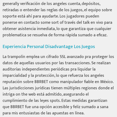
generally verificación de los angeles cuenta, depósitos,
retiradas o entender las reglas de los juegos, el equipo sobre
soporte está ahí para ayudarte. Los jugadores pueden
ponerse en contacto some sort of través del talk en vivo para
obtener asistencia inmediata, lo que garantiza que cualquier
problematica se resuelva de forma rápida sumado a eficaz.
Experiencia Personal Disadvantage Los Juegos
La trampolín emplea un cifrado SSL avanzado pra proteger los
datos de aquellas usuarios por las transacciones. Se realizan
auditorías independientes periódicas pra liquidar la
imparcialidad y la protección, lo que refuerza los angeles
reputación sobre BBRBET como manipulador fiable en México.
Las jurisdicciones jurídicas tienen múltiples regiones donde el
intriga on the web está admitido, asegurando el
cumplimiento de las leyes spots. Estas medidas garantizan
que BBRBET fue una opción accesible y feliz sumado a sana
para mis entusiastas de las apuestas en línea.