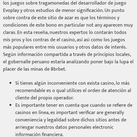
los juegos sobre tragamonedas del desarrollador de juego
Evoplay y otros estudios de menor significación. Un punto
sobre contra de este sitio de azar es que los términos y
condiciones de este bono en particular not any aparecen muy
claras. En esta reseña, nuestros expertos lo contarán todos
mis pros y los contras de el casino, así asi como los juegos
más populares entre mis usuarios y otros datos de interés.
Según información compartida a través de principios locales,
el gobernalle peruano estaría analizando poner bajo la lupa el
placer de las minas de Bbrbet.
Si tienes algún inconveniente con exista casino, lo más
recomendable es o qual utilices el orden de atención al
cliente del propio operador.
Es importante tener en cuenta que cuando se refiere de
casinos en línea, es important verificar are generally
conveniencia y legalidad sobre dichos sitios antes de
arriesgar nuestros datos personales electronic
información financiera.