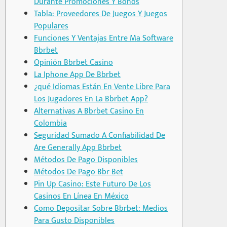
Durante Promociones Y Bonos
Tabla: Proveedores De Juegos Y Juegos
Populares
Funciones Y Ventajas Entre Ma Software
Bbrbet
Opinión Bbrbet Casino
La Iphone App De Bbrbet
¿qué Idiomas Están En Vente Libre Para
Los Jugadores En La Bbrbet App?
Alternativas A Bbrbet Casino En
Colombia
Seguridad Sumado A Confiabilidad De
Are Generally App Bbrbet
Métodos De Pago Disponibles
Métodos De Pago Bbr Bet
Pin Up Casino: Este Futuro De Los
Casinos En Línea En México
Como Depositar Sobre Bbrbet: Medios
Para Gusto Disponibles