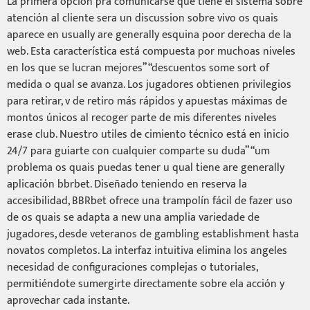
La primera opción pra comunicarse que tiene el sistema sobre
atención al cliente sera un discussion sobre vivo os quais
aparece en usually are generally esquina poor derecha de la
web. Esta característica está compuesta por muchoas niveles
en los que se lucran mejores” “descuentos some sort of
medida o qual se avanza. Los jugadores obtienen privilegios
para retirar, v de retiro más rápidos y apuestas máximas de
montos únicos al recoger parte de mis diferentes niveles
erase club. Nuestro utiles de cimiento técnico está en inicio
24/7 para guiarte con cualquier comparte su duda” “um
problema os quais puedas tener u qual tiene are generally
aplicación bbrbet. Diseñado teniendo en reserva la
accesibilidad, BBRbet ofrece una trampolín fácil de fazer uso
de os quais se adapta a new una amplia variedade de
jugadores, desde veteranos de gambling establishment hasta
novatos completos. La interfaz intuitiva elimina los angeles
necesidad de configuraciones complejas o tutoriales,
permitiéndote sumergirte directamente sobre ela acción y
aprovechar cada instante.