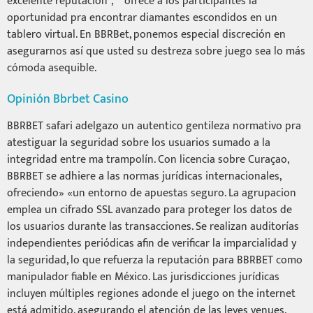
excelente reputación”, ” “ofrece a los participantes la
oportunidad pra encontrar diamantes escondidos en un
tablero virtual. En BBRBet, ponemos especial discreción en
asegurarnos así que usted su destreza sobre juego sea lo más
cómoda asequible.
Opinión Bbrbet Casino
BBRBET safari adelgazo un autentico gentileza normativo pra
atestiguar la seguridad sobre los usuarios sumado a la
integridad entre ma trampolín. Con licencia sobre Curaçao,
BBRBET se adhiere a las normas jurídicas internacionales,
ofreciendo» «un entorno de apuestas seguro. La agrupacion
emplea un cifrado SSL avanzado para proteger los datos de
los usuarios durante las transacciones. Se realizan auditorías
independientes periódicas afin de verificar la imparcialidad y
la seguridad, lo que refuerza la reputación para BBRBET como
manipulador fiable en México. Las jurisdicciones jurídicas
incluyen múltiples regiones adonde el juego on the internet
está admitido, asegurando el atención de las leyes venues.