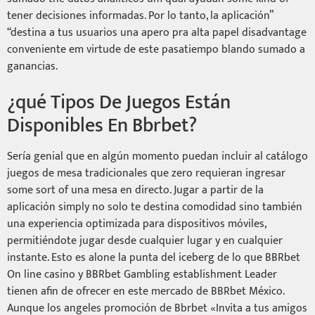
tener decisiones informadas. Por lo tanto, la aplicación”
“destina a tus usuarios una apero pra alta papel disadvantage
conveniente em virtude de este pasatiempo blando sumado a
ganancias.
¿qué Tipos De Juegos Están
Disponibles En Bbrbet?
Sería genial que en algún momento puedan incluir al catálogo
juegos de mesa tradicionales que zero requieran ingresar
some sort of una mesa en directo. Jugar a partir de la
aplicación simply no solo te destina comodidad sino también
una experiencia optimizada para dispositivos móviles,
permitiéndote jugar desde cualquier lugar y en cualquier
instante. Esto es alone la punta del iceberg de lo que BBRbet
On line casino y BBRbet Gambling establishment Leader
tienen afin de ofrecer en este mercado de BBRbet México.
Aunque los angeles promoción de Bbrbet «Invita a tus amigos