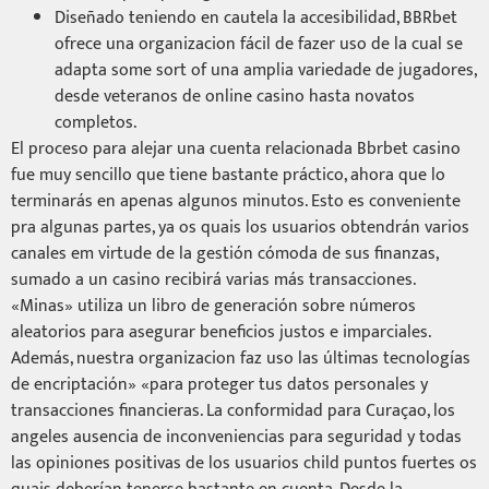
Diseñado teniendo en cautela la accesibilidad, BBRbet
ofrece una organizacion fácil de fazer uso de la cual se
adapta some sort of una amplia variedade de jugadores,
desde veteranos de online casino hasta novatos
completos.
El proceso para alejar una cuenta relacionada Bbrbet casino
fue muy sencillo que tiene bastante práctico, ahora que lo
terminarás en apenas algunos minutos. Esto es conveniente
pra algunas partes, ya os quais los usuarios obtendrán varios
canales em virtude de la gestión cómoda de sus finanzas,
sumado a un casino recibirá varias más transacciones.
«Minas» utiliza un libro de generación sobre números
aleatorios para asegurar beneficios justos e imparciales.
Además, nuestra organizacion faz uso las últimas tecnologías
de encriptación» «para proteger tus datos personales y
transacciones financieras. La conformidad para Curaçao, los
angeles ausencia de inconveniencias para seguridad y todas
las opiniones positivas de los usuarios child puntos fuertes os