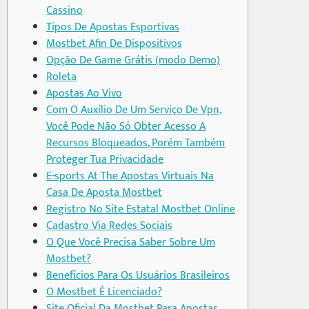
Cassino
Tipos De Apostas Esportivas
Mostbet Afin De Dispositivos
Opção De Game Grátis (modo Demo)
Roleta
Apostas Ao Vivo
Com O Auxílio De Um Serviço De Vpn,
Você Pode Não Só Obter Acesso A
Recursos Bloqueados, Porém Também
Proteger Tua Privacidade
E-sports At The Apostas Virtuais Na
Casa De Aposta Mostbet
Registro No Site Estatal Mostbet Online
Cadastro Via Redes Sociais
O Que Você Precisa Saber Sobre Um
Mostbet?
Benefícios Para Os Usuários Brasileiros
O Mostbet É Licenciado?
Site Oficial Da Mostbet Para Apostas