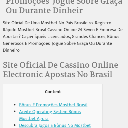
Promoções ️ Jogue Sobre Graça
Ou Durante Dinheir
Site Oficial De Uma Mostbet No País Brasileiro ️ Registro
Rápido Mostbet Brasil Cassino Online 24 Seven E Empresa De
Apostas? Caça-níqueis Licenciados, Grandes Chances, Bônus
Generosos E Promoções ️ Jogue Sobre Graça Ou Durante
Dinheiro
Site Oficial De Cassino Online
Electronic Apostas No Brasil
Content
Bônus E Promoções Mostbet Brasil
Aceite Operating System Bônus
Mostbet Agora
Descubra Jogos E Bônus No Mostbet