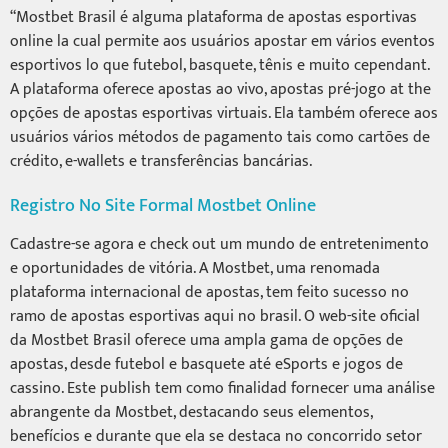
“Mostbet Brasil é alguma plataforma de apostas esportivas
online la cual permite aos usuários apostar em vários eventos
esportivos lo que futebol, basquete, tênis e muito cependant.
A plataforma oferece apostas ao vivo, apostas pré-jogo at the
opções de apostas esportivas virtuais. Ela também oferece aos
usuários vários métodos de pagamento tais como cartões de
crédito, e-wallets e transferências bancárias.
Registro No Site Formal Mostbet Online
Cadastre-se agora e check out um mundo de entretenimento
e oportunidades de vitória. A Mostbet, uma renomada
plataforma internacional de apostas, tem feito sucesso no
ramo de apostas esportivas aqui no brasil. O web-site oficial
da Mostbet Brasil oferece uma ampla gama de opções de
apostas, desde futebol e basquete até eSports e jogos de
cassino. Este publish tem como finalidad fornecer uma análise
abrangente da Mostbet, destacando seus elementos,
benefícios e durante que ela se destaca no concorrido setor