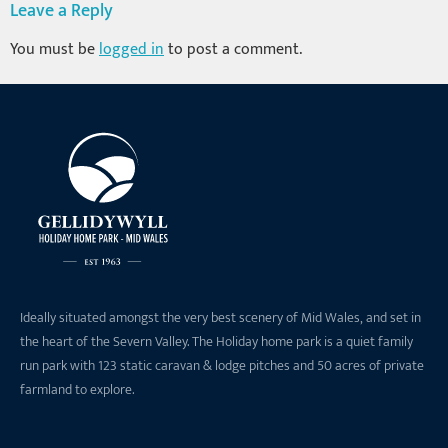
Leave a Reply
You must be
logged in
to post a comment.
Ideally situated amongst the very best scenery of Mid Wales, and set in
the heart of the Severn Valley. The Holiday home park is a quiet family
run park with 123 static caravan & lodge pitches and 50 acres of private
farmland to explore.