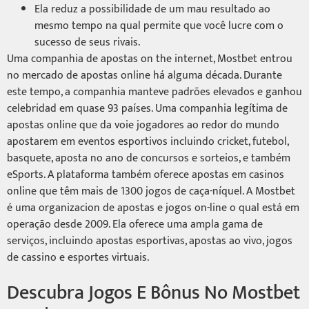
Ela reduz a possibilidade de um mau resultado ao
mesmo tempo na qual permite que você lucre com o
sucesso de seus rivais.
Uma companhia de apostas on the internet, Mostbet entrou
no mercado de apostas online há alguma década. Durante
este tempo, a companhia manteve padrões elevados e ganhou
celebridad em quase 93 países. Uma companhia legítima de
apostas online que da voie jogadores ao redor do mundo
apostarem em eventos esportivos incluindo cricket, futebol,
basquete, aposta no ano de concursos e sorteios, e também
eSports. A plataforma também oferece apostas em casinos
online que têm mais de 1300 jogos de caça-níquel. A Mostbet
é uma organizacion de apostas e jogos on-line o qual está em
operação desde 2009. Ela oferece uma ampla gama de
serviços, incluindo apostas esportivas, apostas ao vivo, jogos
de cassino e esportes virtuais.
Descubra Jogos E Bônus No Mostbet