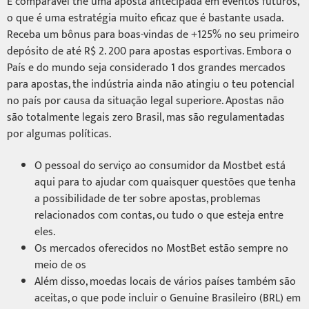
É comparável the uma aposta antecipada em eventos futuros,
o que é uma estratégia muito eficaz que é bastante usada.
Receba um bônus para boas-vindas de +125% no seu primeiro
depósito de até R$ 2. 200 para apostas esportivas. Embora o
País e do mundo seja considerado 1 dos grandes mercados
para apostas, the indústria ainda não atingiu o teu potencial
no país por causa da situação legal superiore. Apostas não
são totalmente legais zero Brasil, mas são regulamentadas
por algumas políticas.
O pessoal do serviço ao consumidor da Mostbet está
aqui para to ajudar com quaisquer questões que tenha
a possibilidade de ter sobre apostas, problemas
relacionados com contas, ou tudo o que esteja entre
eles.
Os mercados oferecidos no MostBet estão sempre no
meio de os
Além disso, moedas locais de vários países também são
aceitas, o que pode incluir o Genuine Brasileiro (BRL) em