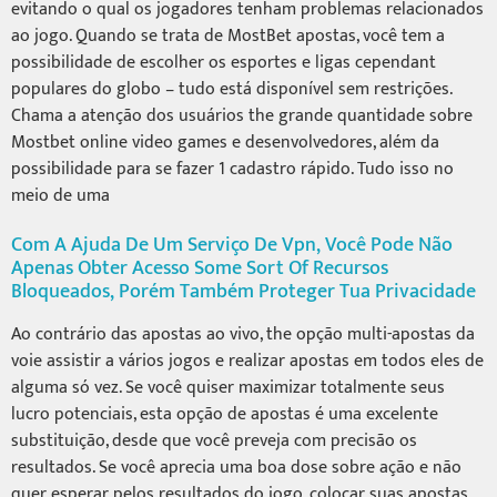
evitando o qual os jogadores tenham problemas relacionados
ao jogo. Quando se trata de MostBet apostas, você tem a
possibilidade de escolher os esportes e ligas cependant
populares do globo – tudo está disponível sem restrições.
Chama a atenção dos usuários the grande quantidade sobre
Mostbet online video games e desenvolvedores, além da
possibilidade para se fazer 1 cadastro rápido. Tudo isso no
meio de uma
Com A Ajuda De Um Serviço De Vpn, Você Pode Não
Apenas Obter Acesso Some Sort Of Recursos
Bloqueados, Porém Também Proteger Tua Privacidade
Ao contrário das apostas ao vivo, the opção multi-apostas da
voie assistir a vários jogos e realizar apostas em todos eles de
alguma só vez. Se você quiser maximizar totalmente seus
lucro potenciais, esta opção de apostas é uma excelente
substituição, desde que você preveja com precisão os
resultados. Se você aprecia uma boa dose sobre ação e não
quer esperar pelos resultados do jogo, colocar suas apostas