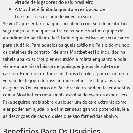
virtude de jogadores do País brasileiro.
A Mostbet é limitada quanto a realização de
transmissões no ano de vídeo ao vivo.
Se você apresentar qualquer problema com seu depósito, tiro,
segurança ou qualquer outra coisa, some sort of equipe de
atendimento ao cliente fará tudo o que estiver ao seu alcance
para ajudá-lo. Para aqueles os quais estão no País e do mundo,
os detalhes de contato” “de uma Mostbet estão incluídos na
tabela abaixo. O croupier excursión a roleta enquanto a bola
viaja é a premissa básica de quaisquer jogos de roleta de
cassino. Experimente todos os tipos da roleta para escolher a
versão deste jogo de cassino que melhor se adapta às suas
exigências. Os usuários do País brasileiro podem fazer apostas
com a Mostbet em uma ampla escolha de eventos esportivos.
Para seguirse mais sobre qualquer um deles electronic como
eles poderiam ajudá-lo a otimizar seus ganhos potenciais, leia
as descrições de cada o deles que são fornecidas abaixo.
Benefícios Para Os Usuários