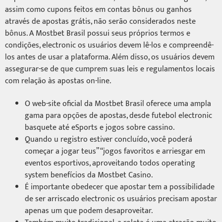
assim como cupons feitos em contas bônus ou ganhos
através de apostas grátis, não serão considerados neste
bônus. A Mostbet Brasil possui seus próprios termos e
condições, electronic os usuários devem lê-los e compreendê-
los antes de usar a plataforma. Além disso, os usuários devem
assegurar-se de que cumprem suas leis e regulamentos locais
com relação às apostas on-line.
O web-site oficial da Mostbet Brasil oferece uma ampla
gama para opções de apostas, desde futebol electronic
basquete até eSports e jogos sobre cassino.
Quando u registro estiver concluído, você poderá
começar a jogar teus” “jogos favoritos e arriesgar em
eventos esportivos, aproveitando todos operating
system benefícios da Mostbet Casino.
É importante obedecer que apostar tem a possibilidade
de ser arriscado electronic os usuários precisam apostar
apenas um que podem desaproveitar.